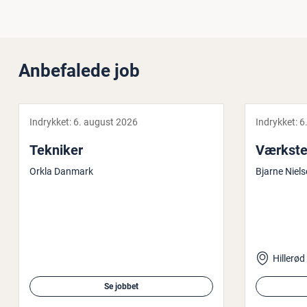
Anbefalede job
Indrykket:
6. august 2026
Indrykket:
6
Tekniker
Værk­ste
Orkla Danmark
Bjarne Niel
Hillerød
Se jobbet