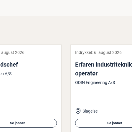
. august 2026
Indrykket:
6. august 2026
ds­chef
Erfaren in­du­stri­tek­n
operatør
sen A/S
ODIN Engineering A/S
Slagelse
Se jobbet
Se jobbet