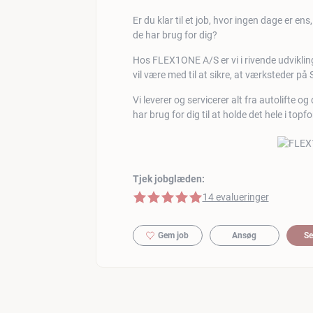
Er du klar til et job, hvor ingen dage er en
de har brug for dig?
Hos FLEX1ONE A/S er vi i rivende udviklin
vil være med til at sikre, at værksteder på 
Vi leverer og servicerer alt fra autolifte 
har brug for dig til at holde det hele i topf
Tjek jobglæden:
5 af 5 stjerner
14 evalueringer
Gem job
Ansøg
Se