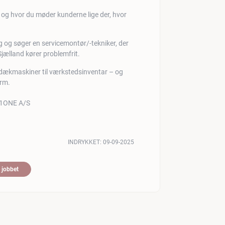
s, og hvor du møder kunderne lige der, hvor
g og søger en servicemontør/-tekniker, der
Sjælland kører problemfrit.
og dækmaskiner til værkstedsinventar – og
orm.
INDRYKKET:
09-09-2025
 jobbet