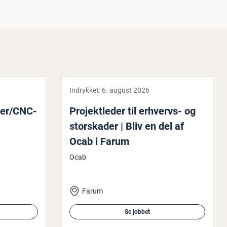
Indrykket:
6. august 2026
i­ker/CNC-
Pro­jekt­le­der til erhvervs- og
storska­der | Bliv en del af
Ocab i Farum
Ocab
Farum
Se jobbet