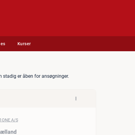
des
Kurser
Servicemontør – Sjælland
 stadig er åben for ansøgninger.
jælland