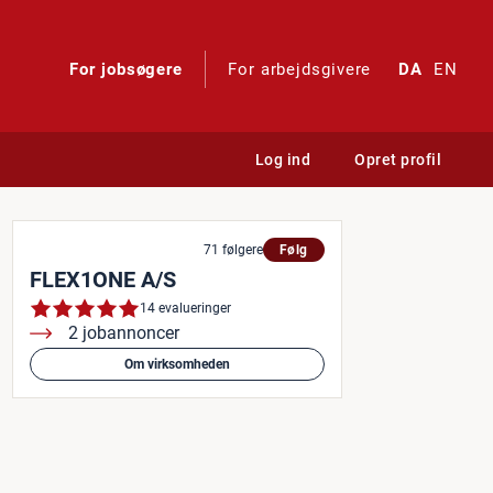
For jobsøgere
For arbejdsgivere
DA
EN
Log ind
Opret profil
71 følgere
Følg
FLEX1ONE A/S
14 evalueringer
2 jobannoncer
Om virksomheden