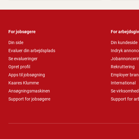
For jobsøgere
For arbejdsgi
Din side
Din kundeside
Evaluer din arbejdsplads
Indryk annonc
Se evalueringer
Jobannonceri
Opret profil
Rekruttering
Apps til jobsøgning
Employer bran
Kaares Klumme
International
Ansøgningsmaskinen
Se virksomheds
Support for jobsøgere
Support for ar