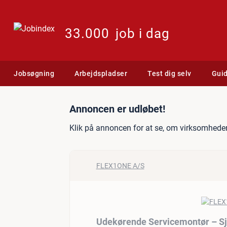
33.000
job i dag
Jobsøgning
Arbejdspladser
Test dig selv
Gui
Jobannonce: Udekørende 
Annoncen er udløbet!
Klik på annoncen for at se, om virksomheden
FLEX1ONE A/S
Udekørende Servicemontør – S