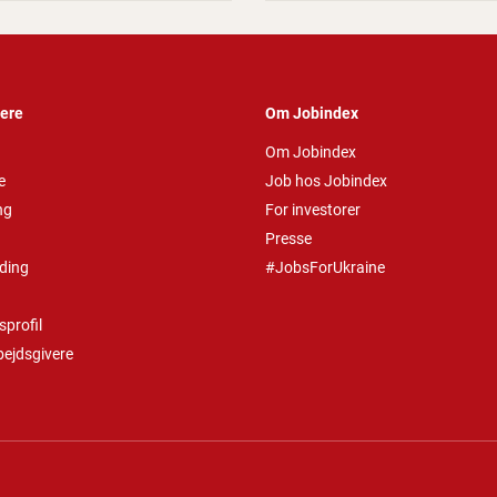
vere
Om Jobindex
Om Jobindex
e
Job hos Jobindex
ng
For investorer
Presse
ding
#JobsForUkraine
profil
bejdsgivere