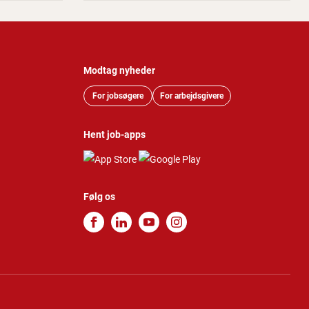
Modtag nyheder
For jobsøgere
For arbejdsgivere
Hent job-apps
Følg os