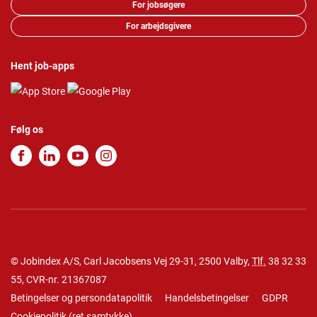
For jobsøgere
For arbejdsgivere
Hent job-apps
Følg os
© Jobindex A/S, Carl Jacobsens Vej 29-31, 2500 Valby,
Tlf.
38 32 33
55
, CVR-nr. 21367087
Betingelser og persondatapolitik
Handelsbetingelser
GDPR
Cookiepolitik
(
ret samtykke
)