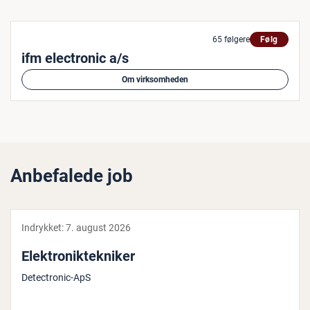
65 følgere
Følg
ifm electronic a/s
Om virksomheden
Anbefalede job
Indrykket:
7. august 2026
Elek­tro­nik­tek­ni­ker
Detectronic-ApS