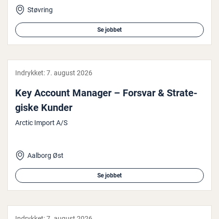
Støvring
Se jobbet
Indrykket:
7. august 2026
Key Account Manager – Forsvar & Stra­te­
gi­ske Kunder
Arctic Import A/S
Aalborg Øst
Se jobbet
Indrykket:
7. august 2026