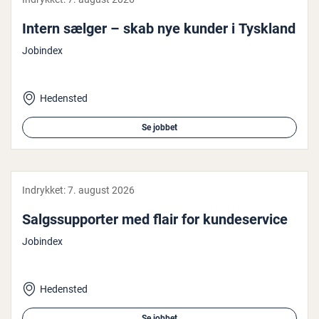
Intern sælger – skab nye kunder i Tyskland
Jobindex
Hedensted
Se jobbet
Indrykket:
7. august 2026
Salgs­sup­por­ter med flair for kun­de­ser­vi­ce
Jobindex
Hedensted
Se jobbet