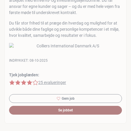
arbejdet med erhvervs- og investeringsejendomme. Du får
ansvar for egne kunder og sager – og du er med hele vejen fra
første møde til underskrevet kontrakt.
Du får stor frihed til at præge din hverdag og mulighed for at
udvikle både dine faglige og personlige kompetencer i et miljø,
hvor kvalitet, samarbejde og resultater er i fokus.
INDRYKKET:
08-10-2025
Tjek jobglæden:
4 af 5 stjerner
25 evalueringer
Gem job
Se jobbet