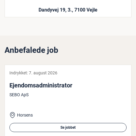
Dandyvej 19, 3., 7100 Vejle
Anbefalede job
Indrykket:
7. august 2026
Ejen­domsad­mi­ni­stra­tor
SEBO ApS
Horsens
Se jobbet