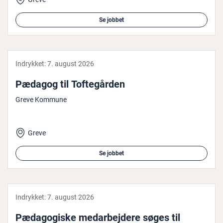
Se jobbet
Indrykket:
7. august 2026
Pædagog til Tof­te­går­den
Greve Kommune
Greve
Se jobbet
Indrykket:
7. august 2026
Pæ­da­go­gi­ske me­d­ar­bej­de­re søges til