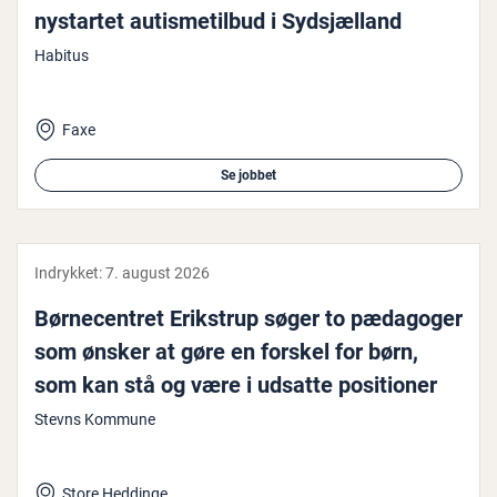
nystartet au­tis­me­til­bud i Sydsjæl­land
Habitus
Faxe
Se jobbet
Indrykket:
7. august 2026
Bør­ne­cen­tret Erikstrup søger to pædagoger
som ønsker at gøre en forskel for børn,
som kan stå og være i udsatte po­si­tio­ner
Stevns Kommune
Store Heddinge