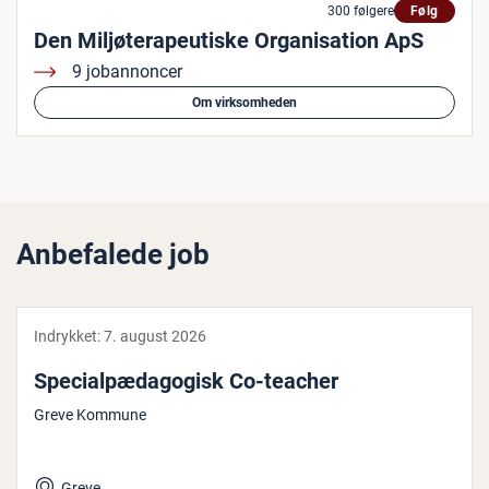
300 følgere
Følg
Den Miljøterapeutiske Organisation ApS
9 jobannoncer
Om virksomheden
Anbefalede job
Indrykket:
7. august 2026
Spe­ci­al­pæ­da­go­gisk Co-teacher
Greve Kommune
Greve