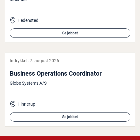
Hedensted
Se jobbet
Indrykket:
7. august 2026
Business Ope­ra­tions Co­or­di­na­tor
Globe Systems A/S
Hinnerup
Se jobbet