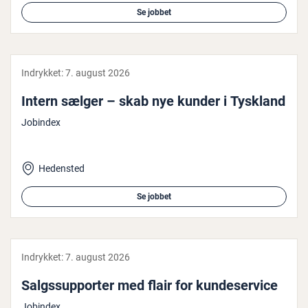
Se jobbet
Indrykket:
7. august 2026
Intern sælger – skab nye kunder i Tyskland
Jobindex
Hedensted
Se jobbet
Indrykket:
7. august 2026
Salgs­sup­por­ter med flair for kun­de­ser­vi­ce
Jobindex