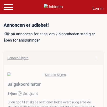
Log in
Jobannonce: Salgskoordin
Annoncen er udløbet!
Klik på annoncen for at se, om virksomheden stadig er
åben for ansøgninger.
Sonoco Skjern
Salgskoordinator
Skjern
Se rejsetid
Er du god til at skabe relationer, holde overblik og arbejde