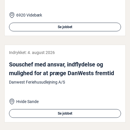
6920 Videbæk
Se jobbet
Indrykket:
4. august 2026
Souschef med ansvar, ind­fly­del­se og
mulighed for at præge DanWests fremtid
Danwest Feriehusudlejning A/S
Hvide Sande
Se jobbet