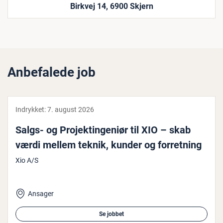
Birkvej 14, 6900 Skjern
Anbefalede job
Indrykket:
7. august 2026
Salgs- og Pro­jek­tin­ge­ni­ør til XIO – skab
værdi mellem teknik, kunder og for­ret­ning
Xio A/S
Ansager
Se jobbet