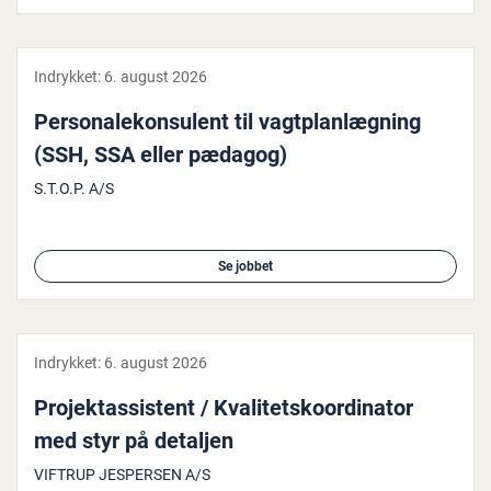
Indrykket:
6. august 2026
Per­so­na­le­kon­su­lent til vagt­plan­læg­ning
(SSH, SSA eller pædagog)
S.T.O.P. A/S
Se jobbet
Indrykket:
6. august 2026
Pro­jek­tas­si­stent / Kva­li­tetsko­or­di­na­tor
med styr på detaljen
VIFTRUP JESPERSEN A/S