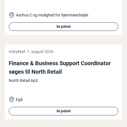
Aarhus C og mulighed for hjemmearbejde
Se jobbet
Indrykket:
7. august 2026
Finance & Business Support Co­or­di­na­tor
søges til North Retail
North Retail ApS
Egå
Se jobbet