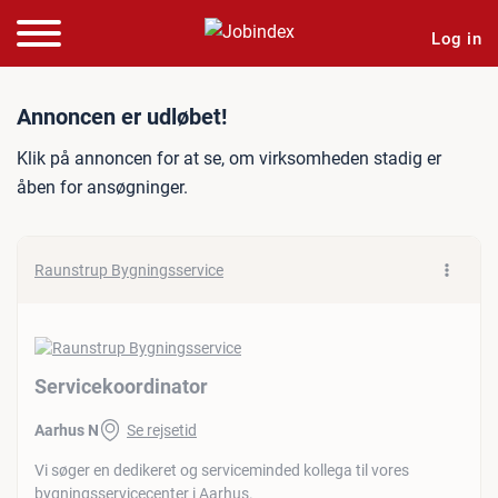
Log in
Jobannonce: Servicekoord
Annoncen er udløbet!
Klik på annoncen for at se, om virksomheden stadig er
åben for ansøgninger.
Raunstrup Bygningsservice
Servicekoordinator
Aarhus N
Se rejsetid
Vi søger en dedikeret og serviceminded kollega til vores
bygningsservicecenter i Aarhus.