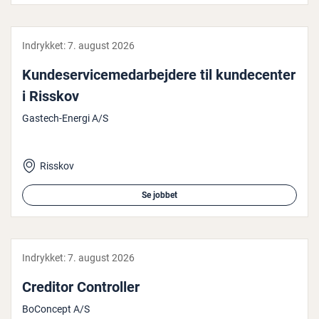
Indrykket:
7. august 2026
Kun­de­ser­vi­ce­me­d­ar­bej­de­re til kun­de­cen­ter
i Risskov
Gastech-Energi A/S
Risskov
Se jobbet
Indrykket:
7. august 2026
Creditor Con­trol­ler
BoConcept A/S