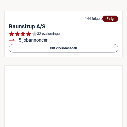
144 følgere
Følg
Raunstrup A/S
32 evalueringer
5 jobannoncer
Om virksomheden