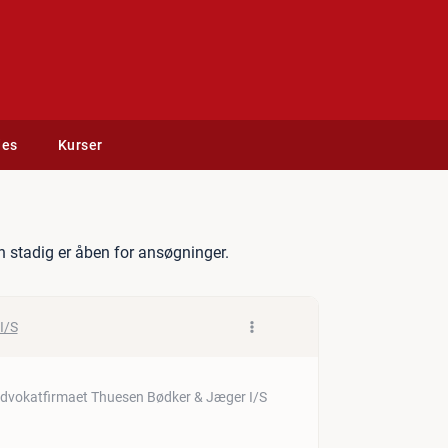
des
Kurser
il advokatkontor i Esbjerg
 stadig er åben for ansøgninger.
I/S