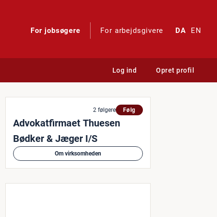
For jobsøgere
For arbejdsgivere
DA
EN
Log ind
Opret profil
2 følgere
Følg
Advokatfirmaet Thuesen
Bødker & Jæger I/S
Om virksomheden