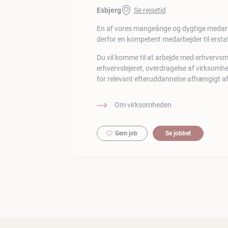
Esbjerg
Se rejsetid
En af vores mangeårige og dygtige medarbe
derfor en kompetent medarbejder til erst
Du vil komme til at arbejde med erhvervs
erhvervslejeret, overdragelse af virksomh
for relevant efteruddannelse afhængigt af 
Om virksomheden
Gem job
Se jobbet