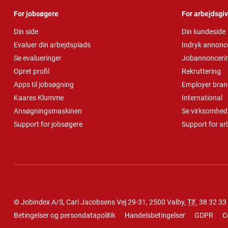
For jobsøgere
For arbejdsgi
Din side
Din kundeside
Evaluer din arbejdsplads
Indryk annonc
Se evalueringer
Jobannonceri
Opret profil
Rekruttering
Apps til jobsøgning
Employer bran
Kaares Klumme
International
Ansøgningsmaskinen
Se virksomheds
Support for jobsøgere
Support for ar
© Jobindex A/S, Carl Jacobsens Vej 29-31, 2500 Valby,
Tlf.
38 32 33
Betingelser og persondatapolitik
Handelsbetingelser
GDPR
C