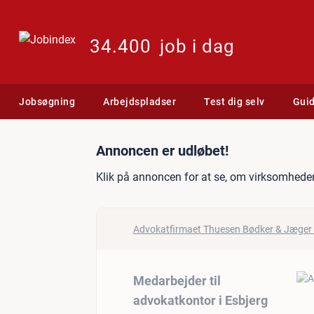
34.400
job i dag
Jobsøgning
Arbejdspladser
Test dig selv
Gui
Jobannonce: Medarbejder t
Annoncen er udløbet!
Klik på annoncen for at se, om virksomheden
Advokatfirmaet Thuesen Bødker & Jæger 
Medarbejder til
advokatkontor i Esbjerg