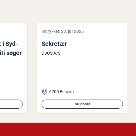
Indrykket:
28. juli 2026
et i Syd-
Sekretær
iti søger
DUOS A/S
6700 Esbjerg
Se jobbet