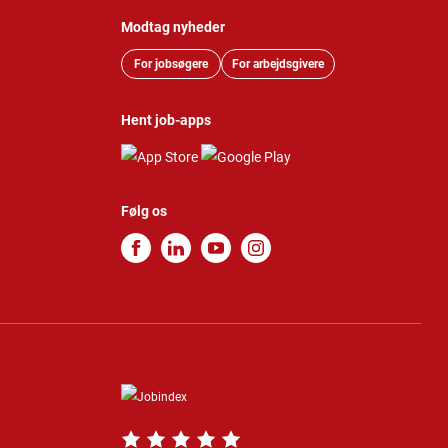
Modtag nyheder
For jobsøgere
For arbejdsgivere
Hent job-apps
Følg os