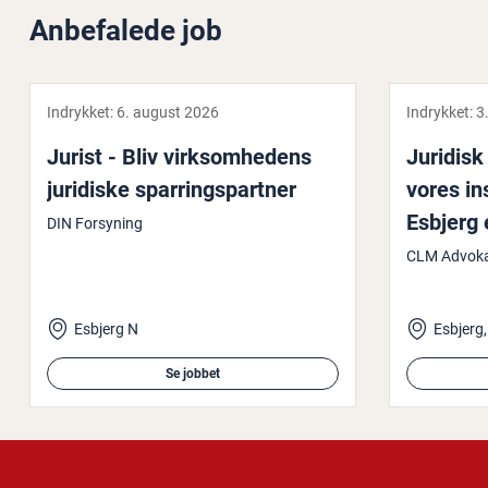
Anbefalede job
Indrykket:
6. august 2026
Indrykket:
3
Jurist - Bliv virk­som­he­dens
Juridisk
juridiske spar­rings­part­ner
vores in­s
Esbjerg 
DIN Forsyning
CLM Advoka
Esbjerg N
Esbjerg
Se jobbet