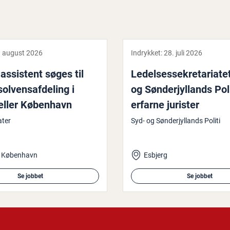
. august 2026
Indrykket:
28. juli 2026
 assistent søges til
Le­del­ses­se­kre­ta­ri­a­t
ol­vens­af­de­ling i
og Søn­derjyl­lands Pol
eller København
erfarne jurister
ter
Syd- og Sønderjyllands Politi
, København
Esbjerg
Se jobbet
Se jobbet