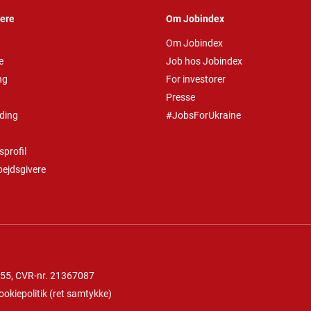
vere
Om Jobindex
Om Jobindex
e
Job hos Jobindex
ng
For investorer
Presse
ding
#JobsForUkraine
profil
bejdsgivere
 55
, CVR-nr. 21367087
ookiepolitik
(
ret samtykke
)