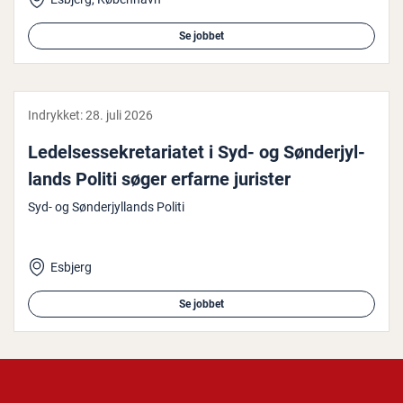
Se jobbet
Indrykket:
28. juli 2026
Le­del­ses­se­kre­ta­ri­a­tet i Syd- og Søn­derjyl­
lands Politi søger erfarne jurister
Syd- og Sønderjyllands Politi
Esbjerg
Se jobbet