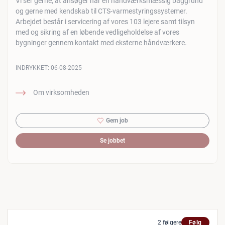
Vi ser gerne, at ansøger har en håndværksmæssig baggrund
og gerne med kendskab til CTS-varmestyringssystemer.
Arbejdet består i servicering af vores 103 lejere samt tilsyn
med og sikring af en løbende vedligeholdelse af vores
bygninger gennem kontakt med eksterne håndværkere.
INDRYKKET:
06-08-2025
Om virksomheden
Gem job
Se jobbet
2 følgere
Følg