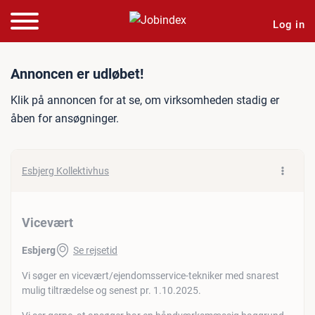
Log in
Jobannonce: Vicevært
Annoncen er udløbet!
Klik på annoncen for at se, om virksomheden stadig er
åben for ansøgninger.
Esbjerg Kollektivhus
Vicevært
Esbjerg
Se rejsetid
Vi søger en vicevært/ejendomsservice-tekniker med snarest
mulig tiltrædelse og senest pr. 1.10.2025.