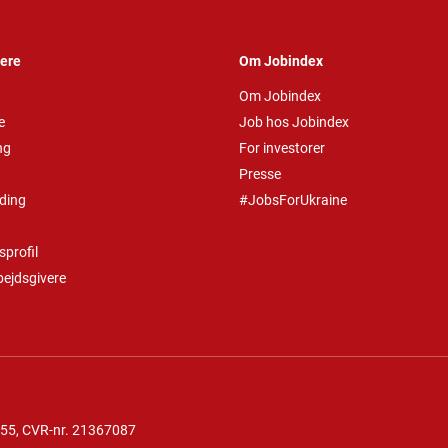
vere
Om Jobindex
Om Jobindex
e
Job hos Jobindex
ng
For investorer
Presse
ding
#JobsForUkraine
profil
bejdsgivere
 55
, CVR-nr. 21367087