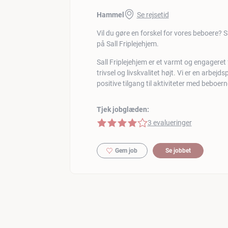
Hammel
Se rejsetid
Vil du gøre en forskel for vores beboere? 
på Sall Friplejehjem.
Sall Friplejehjem er et varmt og engageret 
trivsel og livskvalitet højt. Vi er en arbej
positive tilgang til aktiviteter med beboerne
Tjek jobglæden:
4 af 5 stjerner
3 evalueringer
Gem job
Se jobbet