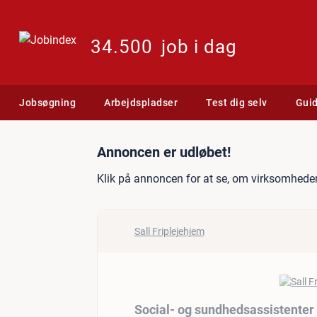
34.500
job i dag
Jobsøgning
Arbejdspladser
Test dig selv
Gui
Jobannonce: Social- og su
Annoncen er udløbet!
Klik på annoncen for at se, om virksomheden
Sall Friplejehjem
Social- og sundhedsassistenter t