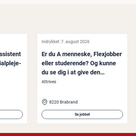
Indrykket:
7. august 2026
­si­stent
Er du A menneske, Fle­xjob­ber
al­ple­je­
eller stu­de­ren­de? Og kunne
du se dig i at give den
dejligste unge mand med
Attrives
autisme den bedste st...
8220 Brabrand
Se jobbet