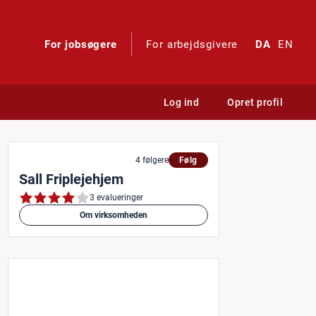
For jobsøgere
For arbejdsgivere
DA
EN
Log ind
Opret profil
dag og aftenvagt
4 følgere
Følg
Sall Friplejehjem
3 evalueringer
Om virksomheden