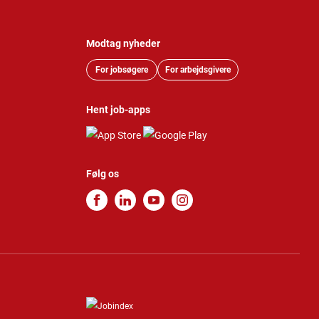
Modtag nyheder
For jobsøgere
For arbejdsgivere
Hent job-apps
Følg os