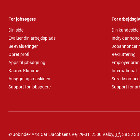
For jobsøgere
For arbejdsgi
Din side
Din kundeside
Evaluer din arbejdsplads
Indryk annonc
Se evalueringer
Jobannonceri
Opret profil
Rekruttering
Apps til jobsøgning
Employer bran
Kaares Klumme
International
Ansøgningsmaskinen
Se virksomheds
Support for jobsøgere
Support for ar
© Jobindex A/S, Carl Jacobsens Vej 29-31, 2500 Valby,
Tlf.
38 32 33