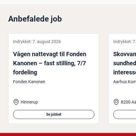
Anbefalede job
Indrykket:
7. august 2026
Indrykket:
7
Vågen nattevagt til Fonden
Skovvang
Kanonen – fast stilling, 7/7
sund­hed
fordeling
interess
primært
Fonden Kanonen
Aarhus Ko
Hinnerup
8200 A
Se jobbet