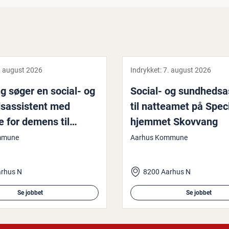
. august 2026
Indrykket:
7. august 2026
 søger en social- og
Social- og sund­heds­as
s­as­si­stent med
til natteamet på Spe­ci­
e for demens til
hjem­met Skovvang
 aftenvagt
mmune
Aarhus Kommune
arhus N
8200 Aarhus N
Se jobbet
Se jobbet