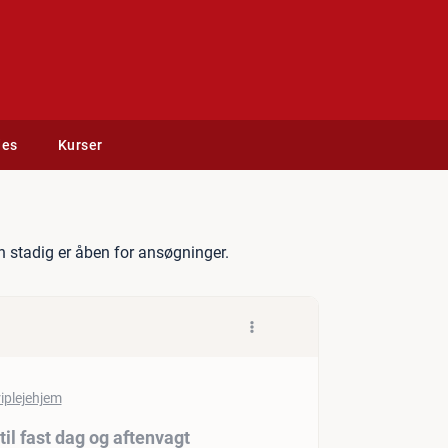
des
Kurser
ndhedsassistenter til fast 
 stadig er åben for ansøgninger.
il fast dag og aftenvagt