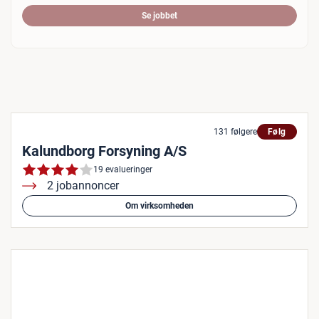
Se jobbet
131 følgere
Følg
Kalundborg Forsyning A/S
19 evalueringer
2 jobannoncer
Om virksomheden