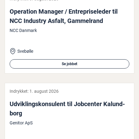
Operation Manager / En­tre­pri­se­le­der til
NCC Industry Asfalt, Gam­mel­rand
NCC Danmark
Svebølle
Se jobbet
Indrykket:
1. august 2026
Ud­vik­lings­kon­su­lent til Jobcenter Ka­lund­
borg
Genitor ApS