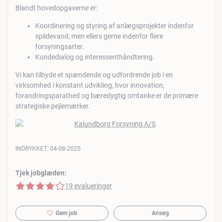
Blandt hovedopgaverne er:
Koordinering og styring af anlægsprojekter indenfor
spildevand, men ellers gerne indenfor flere
forsyningsarter.
Kundedialog og interessenthåndtering.
Vi kan tilbyde et spændende og udfordrende job i en
virksomhed i konstant udvikling, hvor innovation,
forandringsparathed og bæredygtig omtanke er de primære
strategiske pejlemærker.
INDRYKKET:
04-08-2025
Tjek jobglæden:
4 af 5 stjerner
19 evalueringer
Gem job
Ansøg