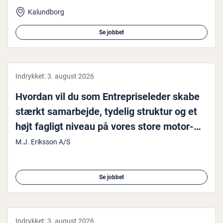
Kalundborg
Se jobbet
Indrykket:
3. august 2026
Hvordan vil du som En­tre­pri­se­le­der skabe
stærkt sam­ar­bej­de, tydelig struktur og et
højt fagligt niveau på vores store mo­tor­
vejspro­jekt?
M.J. Eriksson A/S
Se jobbet
Indrykket:
3. august 2026