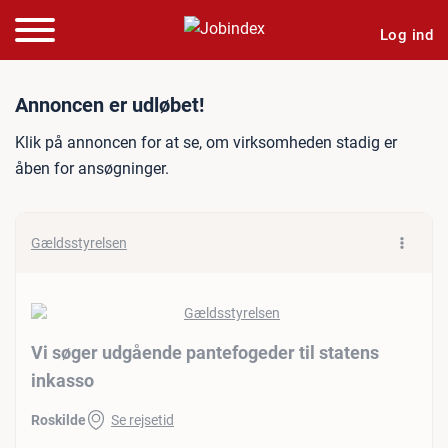
Log ind
Jobannonce: Vi søger udgå
Annoncen er udløbet!
Klik på annoncen for at se, om virksomheden stadig er
åben for ansøgninger.
Gældsstyrelsen
Vi søger udgående pantefogeder til statens
inkasso
Roskilde
Se rejsetid