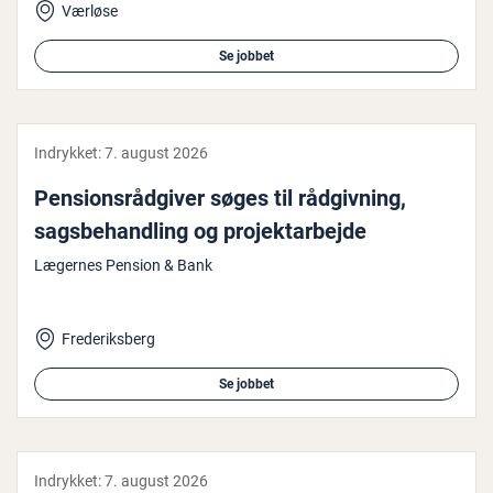
Værløse
Se jobbet
Indrykket:
7. august 2026
Pen­sions­rå­d­gi­ver søges til rå­d­giv­ning,
sags­be­hand­ling og pro­jekt­ar­bej­de
Lægernes Pension & Bank
Frederiksberg
Se jobbet
Indrykket:
7. august 2026