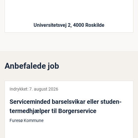
Universitetsvej 2, 4000 Roskilde
Anbefalede job
Indrykket:
7. august 2026
Ser­vi­ce­min­ded bar­selsvi­kar eller stu­den­
ter­med­hjæl­per til Bor­ger­ser­vi­ce
Furesø Kommune