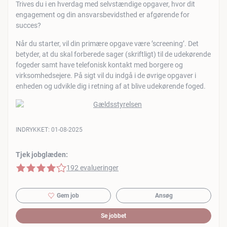
Trives du i en hverdag med selvstændige opgaver, hvor dit
engagement og din ansvarsbevidsthed er afgørende for
succes?
Når du starter, vil din primære opgave være ’screening’. Det
betyder, at du skal forberede sager (skriftligt) til de udekørende
fogeder samt have telefonisk kontakt med borgere og
virksomhedsejere. På sigt vil du indgå i de øvrige opgaver i
enheden og udvikle dig i retning af at blive udekørende foged.
INDRYKKET:
01-08-2025
Tjek jobglæden:
4 af 5 stjerner
192 evalueringer
Gem job
Ansøg
Se jobbet