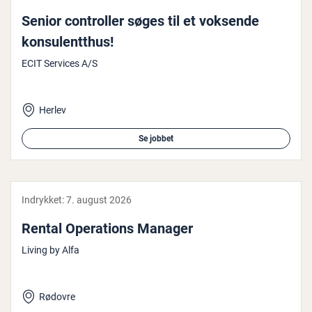
Senior con­trol­ler søges til et voksende
kon­su­lent­t­hus!
ECIT Services A/S
Herlev
Se jobbet
Indrykket:
7. august 2026
Rental Ope­ra­tions Manager
Living by Alfa
Rødovre