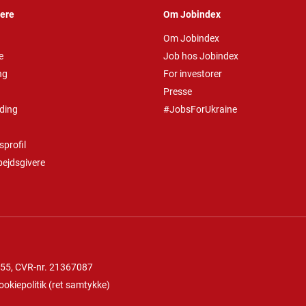
vere
Om Jobindex
Om Jobindex
e
Job hos Jobindex
ng
For investorer
Presse
ding
#JobsForUkraine
profil
bejdsgivere
 55
, CVR-nr. 21367087
ookiepolitik
(
ret samtykke
)