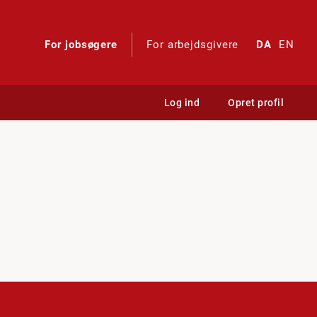
For jobsøgere
For arbejdsgivere
DA
EN
Log ind
Opret profil