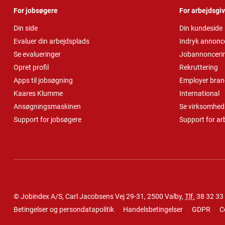
For jobsøgere
For arbejdsgi
Din side
Din kundeside
Evaluer din arbejdsplads
Indryk annonc
Se evalueringer
Jobannonceri
Opret profil
Rekruttering
Apps til jobsøgning
Employer bran
Kaares Klumme
International
Ansøgningsmaskinen
Se virksomheds
Support for jobsøgere
Support for ar
© Jobindex A/S, Carl Jacobsens Vej 29-31, 2500 Valby,
Tlf.
38 32 33
Betingelser og persondatapolitik
Handelsbetingelser
GDPR
C