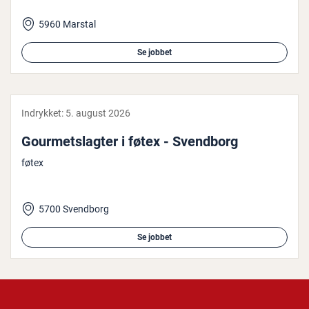
5960 Marstal
Se jobbet
Indrykket:
5. august 2026
Gour­metslag­ter i føtex - Svendborg
føtex
5700 Svendborg
Se jobbet