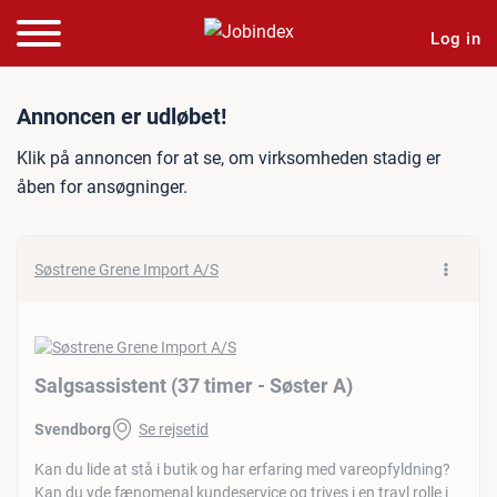
Log in
Jobannonce: Salgsassistent
Annoncen er udløbet!
Klik på annoncen for at se, om virksomheden stadig er
åben for ansøgninger.
Søstrene Grene Import A/S
Salgsassistent (37 timer - Søster A)
Svendborg
Se rejsetid
Kan du lide at stå i butik og har erfaring med vareopfyldning?
Kan du yde fænomenal kundeservice og trives i en travl rolle i