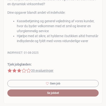
en dynamisk virksomhed?
Dine opgaver blandt andet vil indeholde:
Kassebetjening og generel vejledning af vores kunder,
hvor du byder velkommen med et smil og leverer en
uforglemmelig service
Hjælpe med at sikre, at hylderne i butikken altid fremstår
indbydende og fyldt med vores vidunderlige varer
INDRYKKET:
01-08-2025
Tjek jobglæden:
3 af 5 stjerner
39 evalueringer
Gem job
Se jobbet