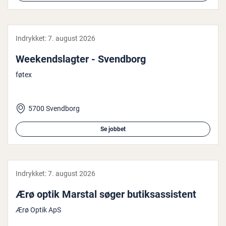
Indrykket:
7. august 2026
We­e­kendslag­ter - Svendborg
føtex
5700 Svendborg
Se jobbet
Indrykket:
7. august 2026
Ærø optik Marstal søger bu­tiksas­si­stent
Ærø Optik ApS