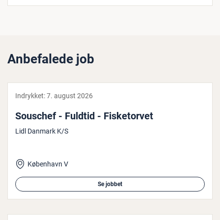
Anbefalede job
Indrykket:
7. august 2026
Souschef - Fuldtid - Fi­ske­tor­vet
Lidl Danmark K/S
København V
Se jobbet