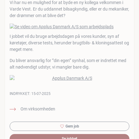
Vi har nu en mulighed for at byde en ny kollega velkommen i
Varde Vest. Er du uddannet bilsagkyndig, eller er du mekaniker,
der drømmer om at blive det?
I jobbet vil du bruge arbejdsdagen på vores kunder, syn af
køretøjer, diverse tests, herunder brugtbils- & kloningsattest og
meget mere.
Du bliver ansvarlig for ”din egen” synhal, som er indrettet med
alt nødvendigt udstyr, vi mangler bare dig.
INDRYKKET:
15-07-2025
Om virksomheden
Gem job
Se jobbet