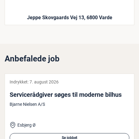
Jeppe Skovgaards Vej 13, 6800 Varde
Anbefalede job
Indrykket:
7. august 2026
Ser­vi­ce­rå­d­gi­ver søges til moderne bilhus
Bjarne Nielsen A/S
Esbjerg Ø
Se jobbet