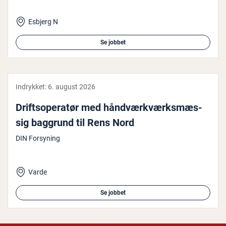
Esbjerg N
Se jobbet
Indrykket:
6. august 2026
Drifts­o­pe­ra­tør med hånd­værk­værks­mæs­
sig baggrund til Rens Nord
DIN Forsyning
Varde
Se jobbet