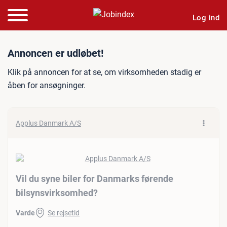
Log ind
Jobannonce: Vil du syne b
Annoncen er udløbet!
Klik på annoncen for at se, om virksomheden stadig er
åben for ansøgninger.
Applus Danmark A/S
Vil du syne biler for Danmarks førende
bilsynsvirksomhed?
Varde
Se rejsetid