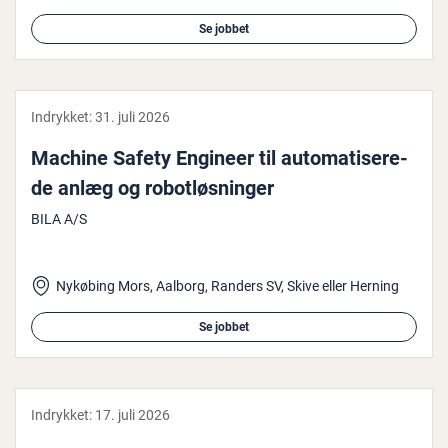
Se jobbet
Indrykket:
31. juli 2026
Machine Safety Engineer til au­to­ma­ti­se­re­
de anlæg og ro­bot­løs­nin­ger
BILA A/S
Nykøbing Mors, Aalborg, Randers SV, Skive eller Herning
Se jobbet
Indrykket:
17. juli 2026