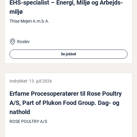
EHS-spe­ci­a­list – Energi, Miljø og Ar­bejds­
mil­jø
Thise Mejeri A.m.b.A.
Roslev
Se jobbet
Indrykket:
13. juli 2026
Erfarne Pro­ces­o­pe­ra­tø­rer til Rose Poultry
A/S, Part of Plukon Food Group. Dag- og
nathold
ROSE POULTRY A/S