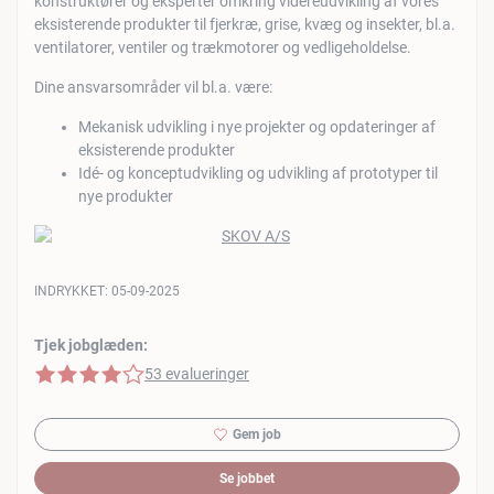
konstruktører og eksperter omkring videreudvikling af vores
eksisterende produkter til fjerkræ, grise, kvæg og insekter, bl.a.
ventilatorer, ventiler og trækmotorer og vedligeholdelse.
Dine ansvarsområder vil bl.a. være:
Mekanisk udvikling i nye projekter og opdateringer af
eksisterende produkter
Idé- og konceptudvikling og udvikling af prototyper til
nye produkter
INDRYKKET:
05-09-2025
Tjek jobglæden:
4 af 5 stjerner
53 evalueringer
Gem job
Se jobbet