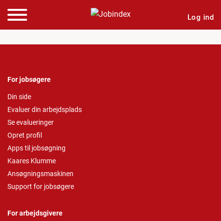
Log ind
For jobsøgere
Din side
Evaluer din arbejdsplads
Se evalueringer
Opret profil
Apps til jobsøgning
Kaares Klumme
Ansøgningsmaskinen
Support for jobsøgere
For arbejdsgivere