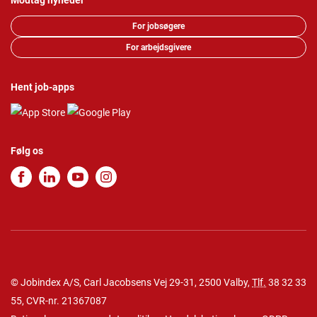
Modtag nyheder
For jobsøgere
For arbejdsgivere
Hent job-apps
Følg os
© Jobindex A/S, Carl Jacobsens Vej 29-31, 2500 Valby,
Tlf.
38 32 33
55
, CVR-nr. 21367087