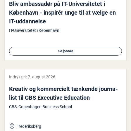
Bliv am­bas­sa­dør på IT-Uni­ver­si­te­tet i
København - inspirér unge til at vælge en
IT-ud­dan­nel­se
IT-Universitetet i København
Se jobbet
Indrykket:
7. august 2026
Kreativ og kom­merci­elt tænkende jour­na­
list til CBS Executive Education
CBS, Copenhagen Business School
Frederiksberg