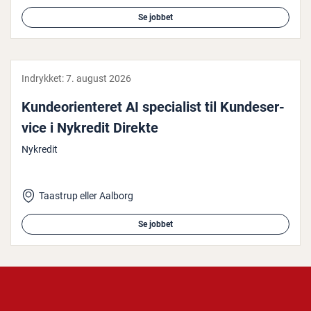
Se jobbet
Indrykket:
7. august 2026
Kun­de­o­ri­en­te­ret AI spe­ci­a­list til Kun­de­ser­
vi­ce i Nykredit Direkte
Nykredit
Taastrup eller Aalborg
Se jobbet