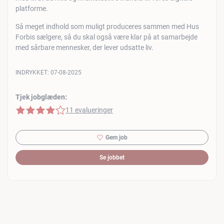
platforme.
Så meget indhold som muligt produceres sammen med Hus
Forbis sælgere, så du skal også være klar på at samarbejde
med sårbare mennesker, der lever udsatte liv.
INDRYKKET:
07-08-2025
Tjek jobglæden:
4 af 5 stjerner
11 evalueringer
Gem job
Se jobbet