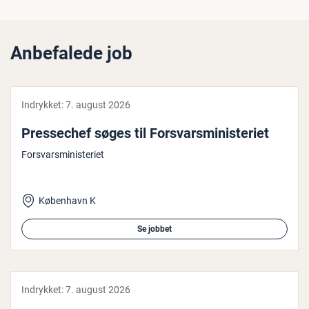
Anbefalede job
Indrykket:
7. august 2026
Pres­se­chef søges til For­svars­mi­ni­ste­ri­et
Forsvarsministeriet
København K
Se jobbet
Indrykket:
7. august 2026