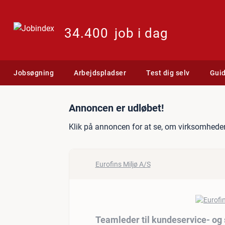
34.400
job i dag
Jobsøgning
Arbejdspladser
Test dig selv
Gui
Jobannonce: Teamleder til
Annoncen er udløbet!
Klik på annoncen for at se, om virksomheden
Eurofins Miljø A/S
Teamleder til kundeservice- og s