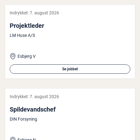
Indrykket:
7. august 2026
Pro­jekt­le­der
LM Huse A/S
Esbjerg V
Se jobbet
Indrykket:
7. august 2026
Spil­de­vands­chef
DIN Forsyning