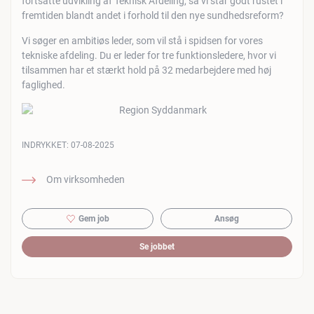
fortsatte udvikling af Teknisk Afdeling, så vi står godt rustet i
fremtiden blandt andet i forhold til den nye sundhedsreform?
Vi søger en ambitiøs leder, som vil stå i spidsen for vores
tekniske afdeling. Du er leder for tre funktionsledere, hvor vi
tilsammen har et stærkt hold på 32 medarbejdere med høj
faglighed.
INDRYKKET:
07-08-2025
Om virksomheden
Gem job
Ansøg
Se jobbet