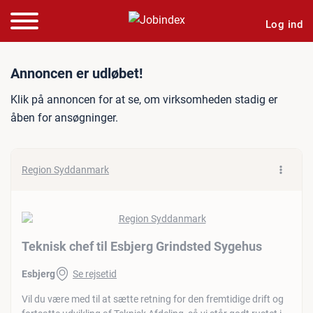
Log ind
Jobannonce: Teknisk chef 
Annoncen er udløbet!
Klik på annoncen for at se, om virksomheden stadig er
åben for ansøgninger.
Region Syddanmark
Teknisk chef til Esbjerg Grindsted Sygehus
Esbjerg
Se rejsetid
Vil du være med til at sætte retning for den fremtidige drift og