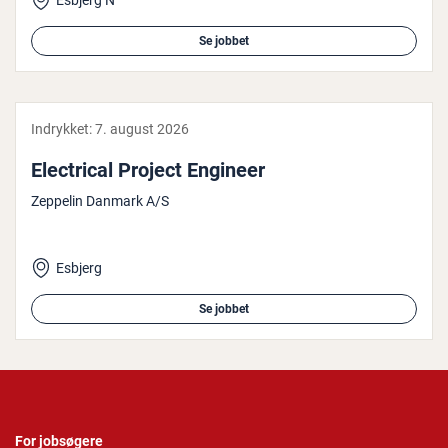
Esbjerg N
Se jobbet
Indrykket:
7. august 2026
Electri­cal Project Engineer
Zeppelin Danmark A/S
Esbjerg
Se jobbet
For jobsøgere