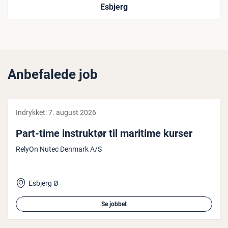
Esbjerg
Anbefalede job
Indrykket:
7. august 2026
Part-time in­struk­tør til maritime kurser
RelyOn Nutec Denmark A/S
Esbjerg Ø
Se jobbet