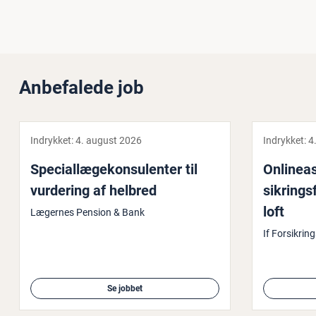
Anbefalede job
Indrykket:
4. august 2026
Indrykket:
4
Spe­ci­al­læge­kon­su­len­ter til
On­li­ne­a
vurdering af helbred
sik­rings
loft
Lægernes Pension & Bank
If Forsikrin
Se jobbet