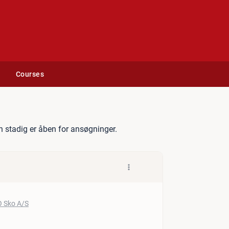
Courses
liance Specialist
 stadig er åben for ansøgninger.