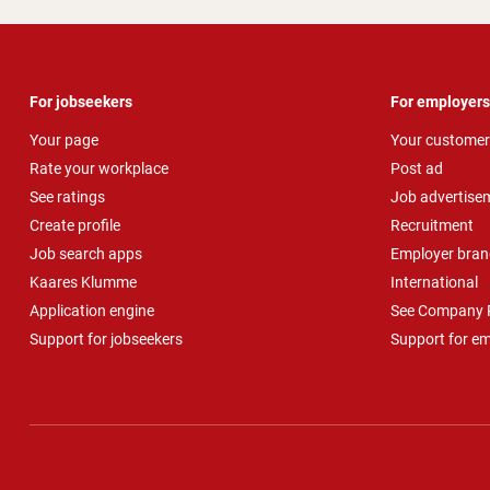
For jobseekers
For employers
Your page
Your customer
Rate your workplace
Post ad
See ratings
Job advertise
Create profile
Recruitment
Job search apps
Employer bran
Kaares Klumme
International
Application engine
See Company P
Support for jobseekers
Support for e