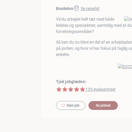
Bredebro
Se rejsetid
Vil du arbejde helt tæt med både
ledelse og specialister, samtidig med at du
forretningsområder?
Så kan du nu blive en del af en arbejdsplad
på jorden, og hvor vi har fokus på faglig u
enkelte.
Tjek jobglæden:
5 af 5 stjerner
135 evalueringer
Gem job
Se jobbet