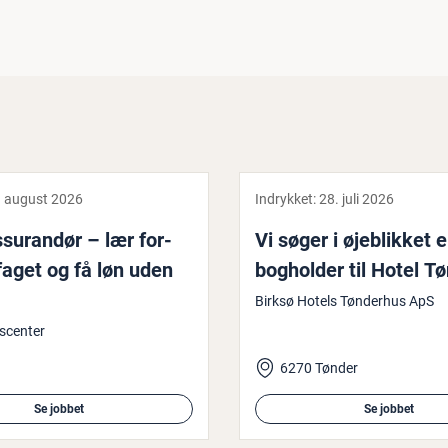
. august 2026
Indrykket:
28. juli 2026
s­su­ran­dør – lær for­
Vi søger i øje­blik­ket 
­fa­get og få løn uden
bogholder til Hotel T
Birksø Hotels Tønderhus ApS
gscenter
6270 Tønder
Se jobbet
Se jobbet