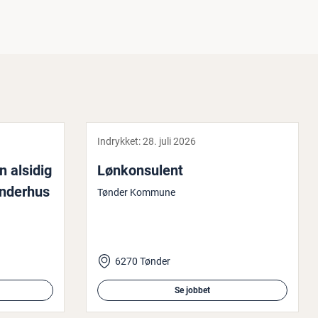
Indrykket:
28. juli 2026
en alsidig
Løn­kon­su­lent
ønderhus
Tønder Kommune
6270 Tønder
Se jobbet