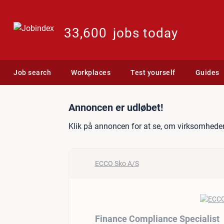
33,600
jobs today
Job search
Workplaces
Test yourself
Guides
Jobannonce: Finance Comp
Annoncen er udløbet!
Klik på annoncen for at se, om virksomheden
ECCO Sko A/S
Finance Compliance Specialist