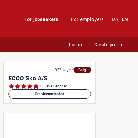
For jobseekers
For employers
DA
EN
Log in
Create profile
922 følgere
Følg
ECCO Sko A/S
135 evalueringer
Om virksomheden