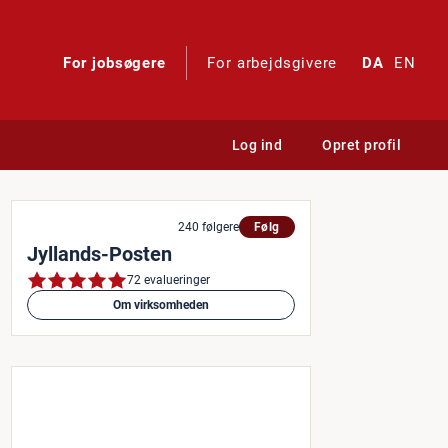
For jobsøgere
For arbejdsgivere
DA
EN
Log ind
Opret profil
240 følgere
Følg
Jyllands-Posten
72 evalueringer
Om virksomheden