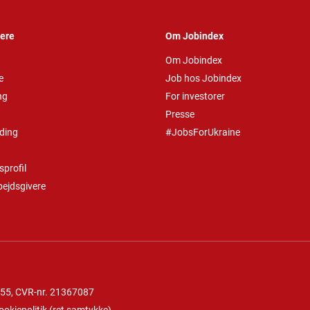
vere
Om Jobindex
Om Jobindex
e
Job hos Jobindex
ng
For investorer
Presse
ding
#JobsForUkraine
profil
bejdsgivere
 55
, CVR-nr. 21367087
ookiepolitik
(
ret samtykke
)