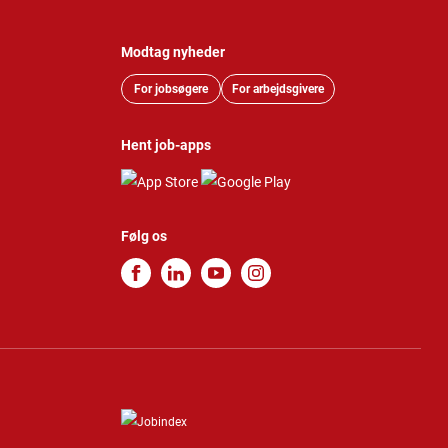
Modtag nyheder
For jobsøgere
For arbejdsgivere
Hent job-apps
Følg os