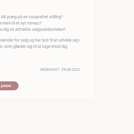
 dit præg på en nyoprettet stilling?
riere til et nyt niveau?
ve dig en attraktiv salgsuddannelse?
nder for salg og har lyst til at udvikle sig i
m, som glæder sig til at tage imod dig.
INDRYKKET:
29-08-2025
 jobbet