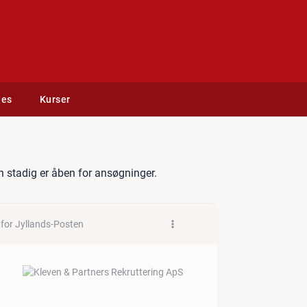
des
Kurser
ager - Jyllands-Posten
 stadig er åben for ansøgninger.
for Jyllands-Posten