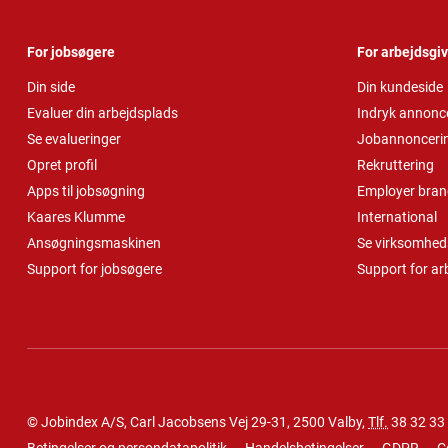
For jobsøgere
For arbejdsgi
Din side
Din kundeside
Evaluer din arbejdsplads
Indryk annonc
Se evalueringer
Jobannonceri
Opret profil
Rekruttering
Apps til jobsøgning
Employer bran
Kaares Klumme
International
Ansøgningsmaskinen
Se virksomheds
Support for jobsøgere
Support for ar
© Jobindex A/S, Carl Jacobsens Vej 29-31, 2500 Valby,
Tlf.
38 32 33
Betingelser og persondatapolitik
Handelsbetingelser
GDPR
C