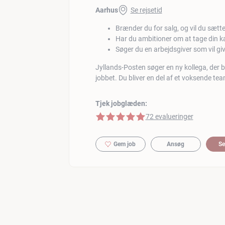
Aarhus
Se rejsetid
Brænder du for salg, og vil du sætte
Har du ambitioner om at tage din kar
Søger du en arbejdsgiver som vil gi
Jyllands-Posten søger en ny kollega, der bræ
jobbet. Du bliver en del af et voksende tea
Tjek jobglæden:
5 af 5 stjerner
72 evalueringer
Gem job
Ansøg
Se