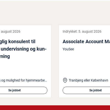
. august 2026
Indrykket:
5. august 2026
ag­lig konsulent til
Associate Account M
un­der­vis­ning og kun­
YouSee
v­ning
Højbjerg og mulighed for hjemmearbejde
Tranbjerg eller København
Se jobbet
Se jobbet