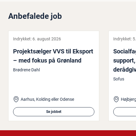
Anbefalede job
Indrykket:
6. august 2026
Indrykket:
5
Pro­jekt­sæl­ger VVS til Eksport
So­ci­al­f
– med fokus på Grønland
support, 
de­rå­d­gi
Brødrene Dahl
Sofus
Aarhus, Kolding eller Odense
Se jobbet