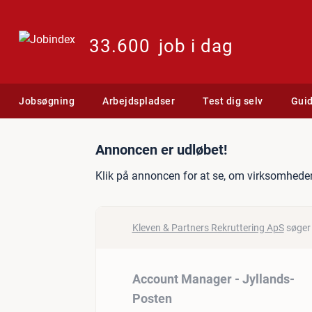
33.600
job i dag
Jobsøgning
Arbejdspladser
Test dig selv
Gui
Jobannonce: Account Man
Annoncen er udløbet!
Klik på annoncen for at se, om virksomheden
Kleven & Partners Rekruttering ApS
søger 
Account Manager - Jyllands-
Posten