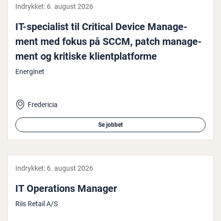
Indrykket:
6. august 2026
IT-spe­ci­a­list til Critical Device Ma­na­ge­
ment med fokus på SCCM, patch ma­na­ge­
ment og kritiske kli­ent­p­lat­for­me
Energinet
Fredericia
Se jobbet
Indrykket:
6. august 2026
IT Ope­ra­tions Manager
Riis Retail A/S