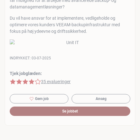
får mulighed for at arbejde med avancerede backup- og
datamanagementløsninger?
Du vil have ansvar for at implementere, vedligeholde og
optimere vores kunders VEEAM-backupinfrastruktur med
fokus på høj ydeevne og driftssikkerhed.
INDRYKKET:
03-07-2025
Tjek jobglæden:
4 af 5 stjerner
35 evalueringer
Gem job
Ansøg
Se jobbet