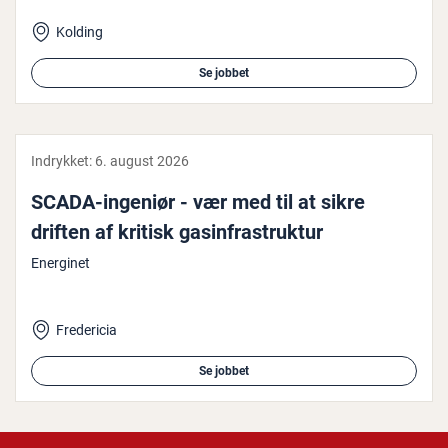
Kolding
Se jobbet
Indrykket:
6. august 2026
SCADA-ingeniør - vær med til at sikre
driften af kritisk ga­s­in­fra­struk­tur
Energinet
Fredericia
Se jobbet