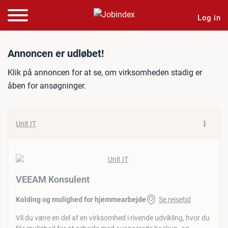
Log in
Jobannonce: VEEAM Konsu
Annoncen er udløbet!
Klik på annoncen for at se, om virksomheden stadig er
åben for ansøgninger.
Unit IT
VEEAM Konsulent
Kolding og mulighed for hjemmearbejde
Se rejsetid
Vil du være en del af en virksomhed i rivende udvikling, hvor du