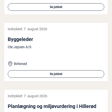
Se jobbet
Indrykket:
7. august 2026
Byg­ge­le­der
Ole Jepsen A/S
Birkerød
Se jobbet
Indrykket:
7. august 2026
Plan­læg­ning og mil­jø­vur­de­ring i Hillerød