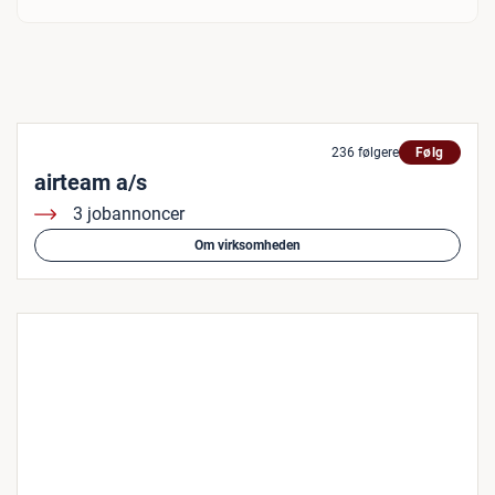
236 følgere
Følg
airteam a/s
3 jobannoncer
Om virksomheden