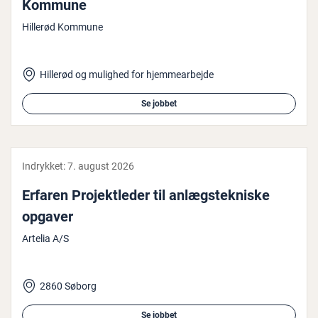
Kommune
Hillerød Kommune
Hillerød og mulighed for hjemmearbejde
Se jobbet
Indrykket:
7. august 2026
Erfaren Pro­jekt­le­der til an­lægs­tek­ni­ske
opgaver
Artelia A/S
2860 Søborg
Se jobbet