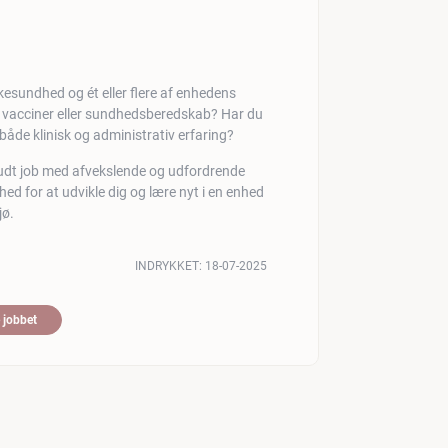
lkesundhed og ét eller flere af enhedens
acciner eller sundhedsberedskab? Har du
åde klinisk og administrativ erfaring?
udt job med afvekslende og udfordrende
ed for at udvikle dig og lære nyt i en enhed
jø.
INDRYKKET:
18-07-2025
 jobbet