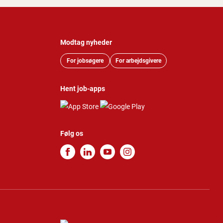
Modtag nyheder
For jobsøgere
For arbejdsgivere
Hent job-apps
Følg os