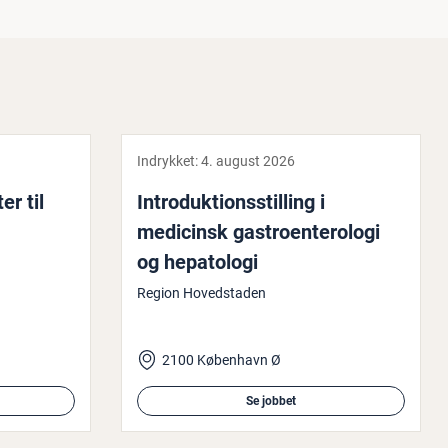
Indrykket:
4. august 2026
ter til
In­tro­duk­tions­stil­ling i
medicinsk ga­stro­en­te­ro­lo­gi
og he­pa­to­lo­gi
Region Hovedstaden
2100 København Ø
Se jobbet