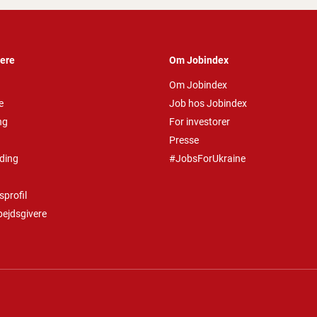
vere
Om Jobindex
Om Jobindex
e
Job hos Jobindex
ng
For investorer
Presse
ding
#JobsForUkraine
profil
bejdsgivere