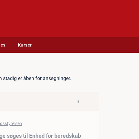
des
Kurser
sgerrig afdelingslæge søg
 stadig er åben for ansøgninger.
ge søges til Enhed for beredskab