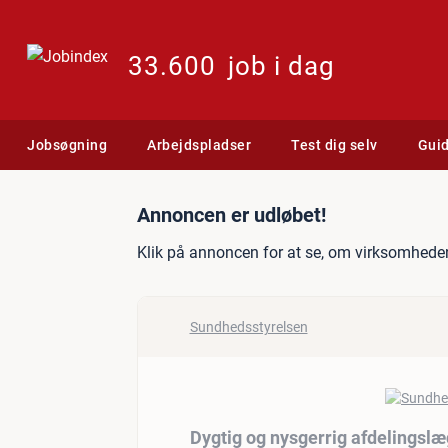
33.600
job i dag
Jobsøgning
Arbejdspladser
Test dig selv
Gui
Jobannonce: Dygtig og ny
Annoncen er udløbet!
Klik på annoncen for at se, om virksomheden
Sundhedsstyrelsen
Dygtig og nysgerrig afdelingslæ