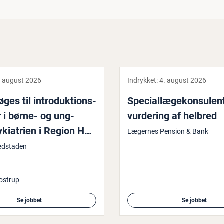
. august 2026
Indrykket:
4. august 2026
es til in­tro­duk­tions­
Spe­ci­al­læge­kon­su­len­
ger i børne- og ung­
vurdering af helbred
ki­a­tri­en i Region Ho­
Lægernes Pension & Bank
en
edstaden
ostrup
Se jobbet
Se jobbet