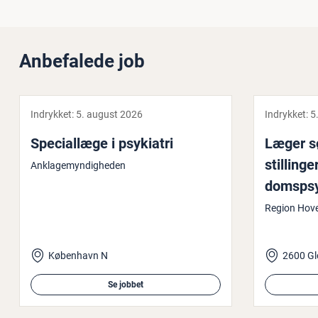
Anbefalede job
Indrykket:
5. august 2026
Indrykket:
5
Spe­ci­al­læ­ge i psykiatri
Læger søg
stil­lin­
Anklagemyndigheden
doms­psy­
vedsta­d
Region Hov
København N
2600 Gl
Se jobbet