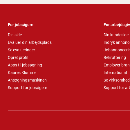
For jobsøgere
For arbejdsgi
Din side
Din kundeside
Evaluer din arbejdsplads
Indryk annonc
Se evalueringer
Jobannonceri
Opret profil
Rekruttering
Apps til jobsøgning
Employer bran
Kaares Klumme
International
Ansøgningsmaskinen
Se virksomheds
Support for jobsøgere
Support for ar