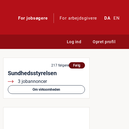
For jobsøgere
For arbejdsgivere
DA
EN
Log ind
Opret profil
es til Enhed for beredskab
217 følgere
Følg
Sundhedsstyrelsen
3 jobannoncer
Om virksomheden