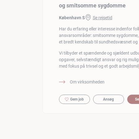
og smitsomme sygdomme
København S
Se rejsetid
Har du erfaring eller interesse indenfor fo
ansvarsområder: smitsomme sygdomme, v
et bredt kendskab til sundhedsvæsnet og b
Vi tilbyder et spændende og sjældent udb
opgaver, selvstændigt ansvar og rig muligh
med fokus på trivsel og et godt arbejdsmil
Om virksomheden
Gem job
Ansøg
Se