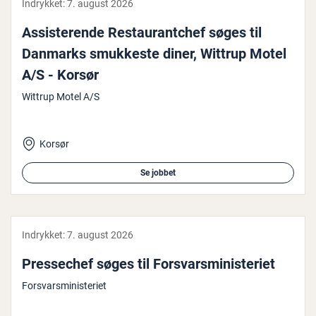
Indrykket:
7. august 2026
As­si­ste­ren­de Restau­rant­chef søges til
Danmarks smukkeste diner, Wittrup Motel
A/S - Korsør
Wittrup Motel A/S
Korsør
Se jobbet
Indrykket:
7. august 2026
Pres­se­chef søges til For­svars­mi­ni­ste­ri­et
Forsvarsministeriet