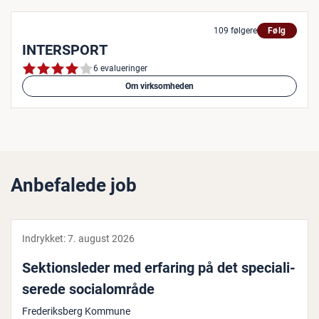
109 følgere
Følg
INTERSPORT
6 evalueringer
Om virksomheden
Anbefalede job
Indrykket:
7. august 2026
Sek­tions­le­der med erfaring på det spe­ci­a­li­
se­re­de so­ci­a­l­om­rå­de
Frederiksberg Kommune