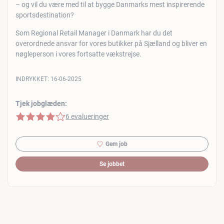
– og vil du være med til at bygge Danmarks mest inspirerende
sportsdestination?
Som Regional Retail Manager i Danmark har du det
overordnede ansvar for vores butikker på Sjælland og bliver en
nøgleperson i vores fortsatte vækstrejse.
INDRYKKET:
16-06-2025
Tjek jobglæden:
4 af 5 stjerner
6 evalueringer
Gem job
Se jobbet