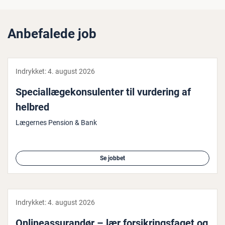
Anbefalede job
Indrykket:
4. august 2026
Spe­ci­al­læge­kon­su­len­ter til vurdering af
helbred
Lægernes Pension & Bank
Se jobbet
Indrykket:
4. august 2026
On­li­ne­as­su­ran­dør – lær for­sik­rings­fa­get og