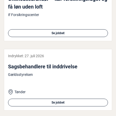
få løn uden loft
If Forsikringscenter
Se jobbet
Indrykket:
27. juli 2026
Sags­be­hand­le­re til ind­dri­vel­se
Gældsstyrelsen
Tønder
Se jobbet