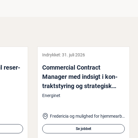
Indrykket:
31. juli 2026
l re­ser­
Com­merci­al Contract
Manager med indsigt i kon­
trakt­sty­ring og stra­te­gisk
indkøb til ka­te­go­ri­en
Energinet
rådgivere & kon­su­len­ter
Fredericia og mulighed for hjemmearbejde
Se jobbet