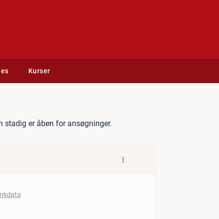
des
Kurser
ng Manager
 stadig er åben for ansøgninger.