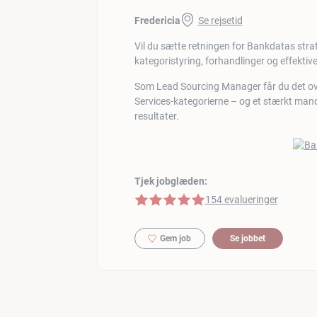
Fredericia
Se rejsetid
Vil du sætte retningen for Bankdatas stra
kategoristyring, forhandlinger og effektiv
Som Lead Sourcing Manager får du det ove
Services-kategorierne – og et stærkt mand
resultater.
Tjek jobglæden:
5 af 5 stjerner
154 evalueringer
Gem job
Se jobbet