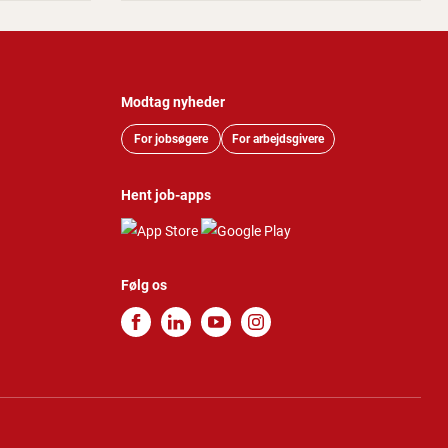
Modtag nyheder
For jobsøgere
For arbejdsgivere
Hent job-apps
Følg os