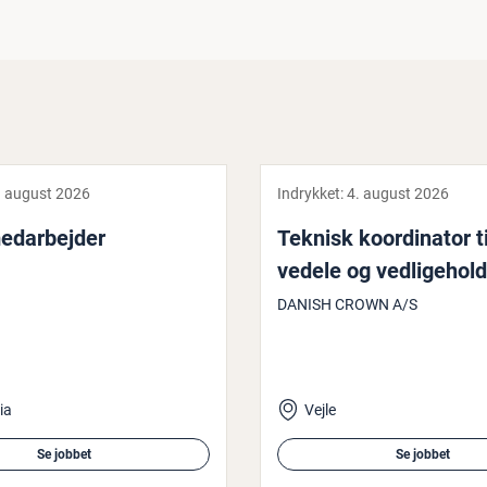
. august 2026
Indrykket:
4. august 2026
d­ar­bej­der
Teknisk ko­or­di­na­tor ti
ve­de­le og ved­li­ge­hold
DANISH CROWN A/S
ia
Vejle
Se jobbet
Se jobbet