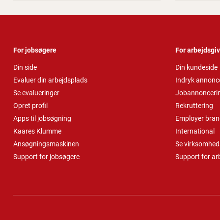
For jobsøgere
For arbejdsgi
Din side
Din kundeside
Evaluer din arbejdsplads
Indryk annonc
Se evalueringer
Jobannonceri
Opret profil
Rekruttering
Apps til jobsøgning
Employer bran
Kaares Klumme
International
Ansøgningsmaskinen
Se virksomheds
Support for jobsøgere
Support for ar