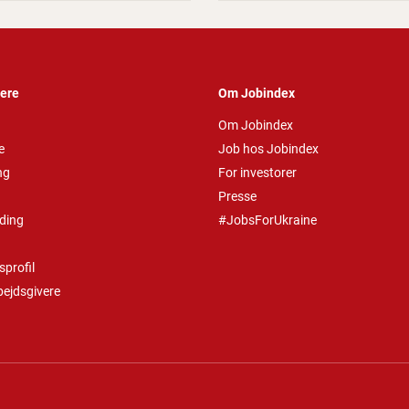
vere
Om Jobindex
Om Jobindex
e
Job hos Jobindex
ng
For investorer
Presse
ding
#JobsForUkraine
profil
bejdsgivere