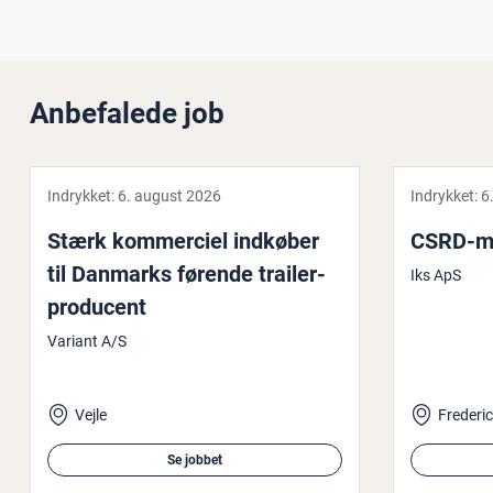
Anbefalede job
Indrykket:
6. august 2026
Indrykket:
6
Stærk kom­merci­el indkøber
CSRD-me­
til Danmarks førende trai­ler­
Iks ApS
pro­du­cent
Variant A/S
Vejle
Frederic
Se jobbet