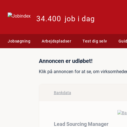
34.400
job i dag
Jobsøgning
Arbejdspladser
Test dig selv
Gui
Jobannonce: Lead Sourci
Annoncen er udløbet!
Klik på annoncen for at se, om virksomheden
Bankdata
Lead Sourcing Manager