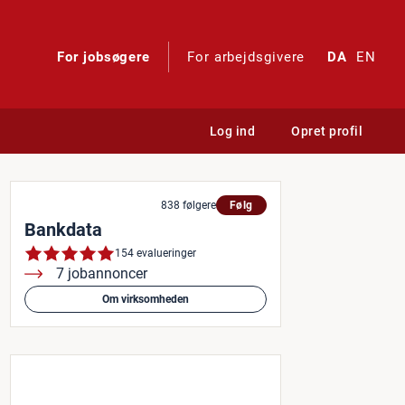
For jobsøgere
For arbejdsgivere
DA
EN
Log ind
Opret profil
838 følgere
Følg
Bankdata
154 evalueringer
7 jobannoncer
Om virksomheden