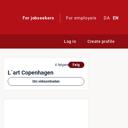
For jobseekers
For employers
DA
EN
Log in
Create profile
4 følgere
Følg
L´art Copenhagen
Om virksomheden