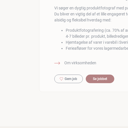
Vi søger en dygtig produktfotograf med pas
Du bliver en vigtig del af et lille engagere
alsidig og fleksibel hverdag med:
Produktfotografering (ca. 70% af a
4-7 billeder pr. produkt, billedredige
Hjemtagelse af varer i varebil i Sv
Ferieafløser for vores lagermedarbe
Om virksomheden
Gem job
Se jobbet