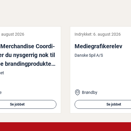
. august 2026
Indrykket:
6. august 2026
er­chan­di­se Co­or­di­
Me­di­e­gra­fi­ke­re­lev
er du nysgerrig nok til
Danske Spil A/S
e bran­ding­pro­duk­ter,
er husket?
uet
e
Brøndby
Se jobbet
Se jobbet