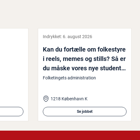
Indrykket:
6. august 2026
Kan du fortælle om fol­ke­sty­re
i reels, memes og stills? Så er
du måske vores nye student!
(Forlænget an­søg­nings­frist)
Folketingets administration
1218 København K
Se jobbet