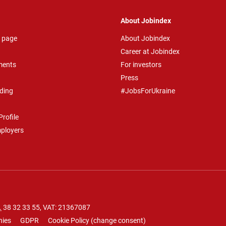
About Jobindex
 page
About Jobindex
Career at Jobindex
ments
For investors
Press
ding
#JobsForUkraine
rofile
mployers
.
38 32 33 55
, VAT: 21367087
nies
GDPR
Cookie Policy
(
change consent
)