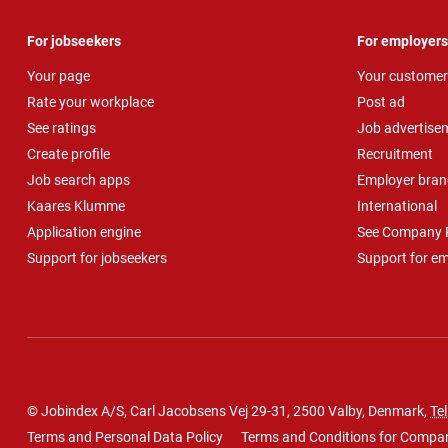
For jobseekers
For employers
Your page
Your customer
Rate your workplace
Post ad
See ratings
Job advertise
Create profile
Recruitment
Job search apps
Employer bran
Kaares Klumme
International
Application engine
See Company P
Support for jobseekers
Support for e
© Jobindex A/S, Carl Jacobsens Vej 29-31, 2500 Valby, Denmark,
Tel
Terms and Personal Data Policy
Terms and Conditions for Compa