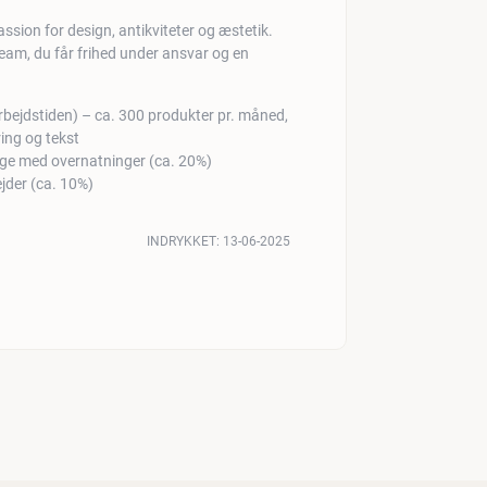
sion for design, antikviteter og æstetik.
t team, du får frihed under ansvar og en
rbejdstiden) – ca. 300 produkter pr. måned,
ring og tekst
erige med overnatninger (ca. 20%)
jder (ca. 10%)
INDRYKKET:
13-06-2025