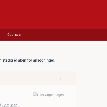
Courses
raf
 stadig er åben for ansøgninger.
Se rejsetid