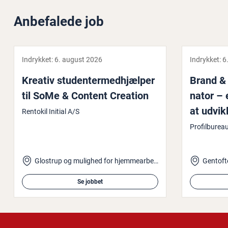
Anbefalede job
Indrykket:
6. august 2026
Indrykket:
6
Kreativ stu­den­ter­med­hjæl­per
Brand & M
til SoMe & Content Creation
na­tor – 
at udvikl
Rentokil Initial A/S
der bliv
Profilburea
Glostrup og mulighed for hjemmearbejde
Gentoft
Se jobbet