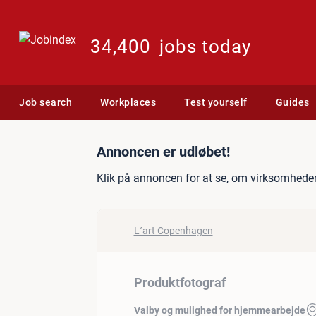
34,400
jobs today
Job search
Workplaces
Test yourself
Guides
Jobannonce: Produktfotog
Annoncen er udløbet!
Klik på annoncen for at se, om virksomheden
L´art Copenhagen
Produktfotograf
Valby og mulighed for hjemmearbejde