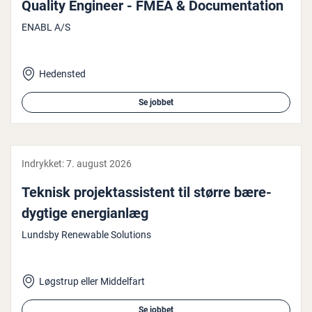
Quality Engineer - FMEA & Do­cu­men­ta­tion
ENABL A/S
Hedensted
Se jobbet
Indrykket:
7. august 2026
Teknisk pro­jek­tas­si­stent til større bæ­re­
dyg­ti­ge ener­gi­an­læg
Lundsby Renewable Solutions
Løgstrup eller Middelfart
Se jobbet