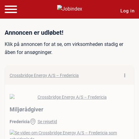
Log in
Jobannonce: Miljørådgiver
Annoncen er udløbet!
Klik på annoncen for at se, om virksomheden stadig er
åben for ansøgninger.
Crossbridge Energy A/S – Fredericia
Miljørådgiver
Fredericia
Se rejsetid