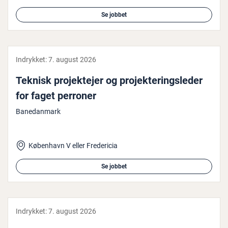
Se jobbet
Indrykket:
7. august 2026
Teknisk pro­jek­te­jer og pro­jek­te­rings­le­der
for faget perroner
Banedanmark
København V eller Fredericia
Se jobbet
Indrykket:
7. august 2026