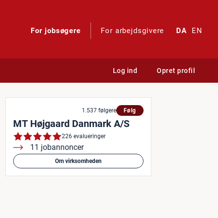
For jobsøgere
For arbejdsgivere
DA
EN
Log ind
Opret profil
1.537 følgere
Følg
MT Højgaard Danmark A/S
226 evalueringer
11 jobannoncer
Om virksomheden