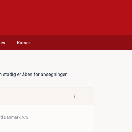
des
Kurser
til Fundering
 stadig er åben for ansøgninger.