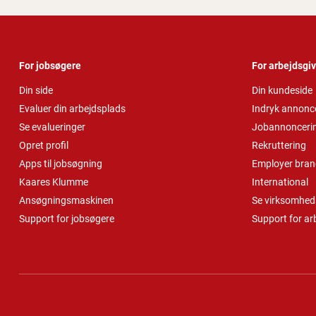
For jobsøgere
For arbejdsgi
Din side
Din kundeside
Evaluer din arbejdsplads
Indryk annonc
Se evalueringer
Jobannonceri
Opret profil
Rekruttering
Apps til jobsøgning
Employer bran
Kaares Klumme
International
Ansøgningsmaskinen
Se virksomheds
Support for jobsøgere
Support for ar