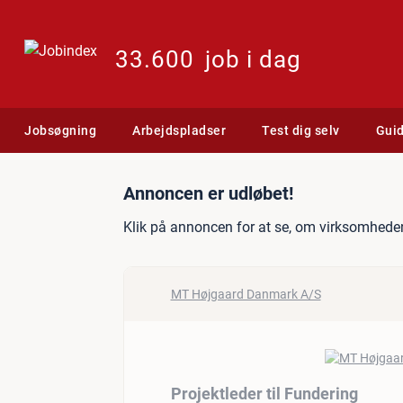
33.600
job i dag
Jobsøgning
Arbejdspladser
Test dig selv
Gui
Jobannonce: Projektleder 
Annoncen er udløbet!
Klik på annoncen for at se, om virksomheden
MT Højgaard Danmark A/S
Projektleder til Fundering