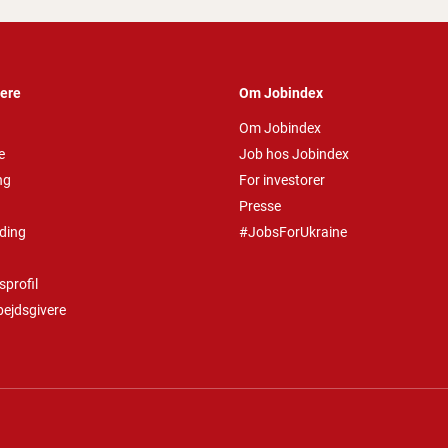
vere
Om Jobindex
Om Jobindex
e
Job hos Jobindex
ng
For investorer
Presse
ding
#JobsForUkraine
profil
bejdsgivere