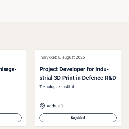
Indrykket:
6. august 2026
n­lægs­
Project Developer for In­du­
stri­al 3D Print in Defence R&D
Teknologisk Institut
Aarhus C
Se jobbet