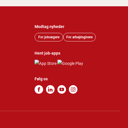
Modtag nyheder
For jobsøgere
For arbejdsgivere
Hent job-apps
Følg os