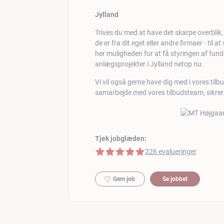
Jylland
Trives du med at have det skarpe overblik
de er fra dit eget eller andre firmaer - til a
her muligheden for at få styringen af fun
anlægsprojekter i Jylland netop nu.
Vi vil også gerne have dig med i vores tilb
samarbejde med vores tilbudsteam, sikrer a
Tjek jobglæden:
5 af 5 stjerner
226 evalueringer
Gem job
Se jobbet