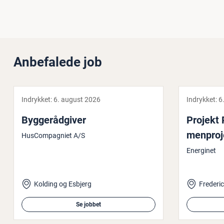
Anbefalede job
Indrykket:
6. august 2026
Indrykket:
6
Byg­ge­rå­d­gi­ver
Projekt 
men­pro­j
HusCompagniet A/S
Energinet
Kolding og Esbjerg
Frederic
Se jobbet