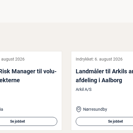
. august 2026
Indrykket:
6. august 2026
Risk Manager til vo­lu­
Landmåler til Arkils a
ek­ter­ne
af­de­ling i Aalborg
Arkil A/S
ia
Nørresundby
Se jobbet
Se jobbet