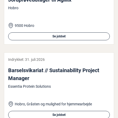
Hobro
9500 Hobro
Se jobbet
Indrykket:
31. juli 2026
Bar­selsvi­ka­ri­at // Sustai­na­bi­li­ty Project
Manager
Essentia Protein Solutions
Hobro, Gråsten og mulighed for hjemmearbejde
Se jobbet