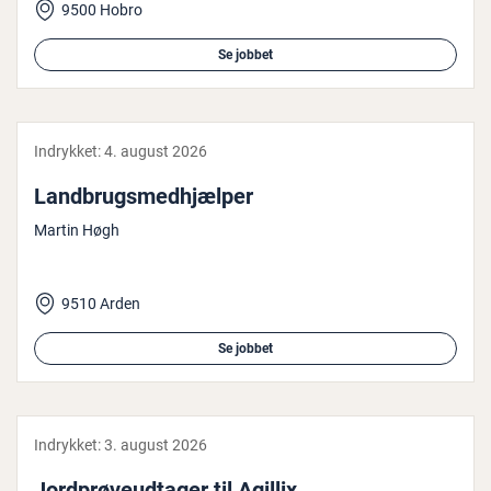
9500 Hobro
Se jobbet
Indrykket:
4. august 2026
Land­brugs­med­hjæl­per
Martin Høgh
9510 Arden
Se jobbet
Indrykket:
3. august 2026
Jord­prø­veud­ta­ger til Agillix