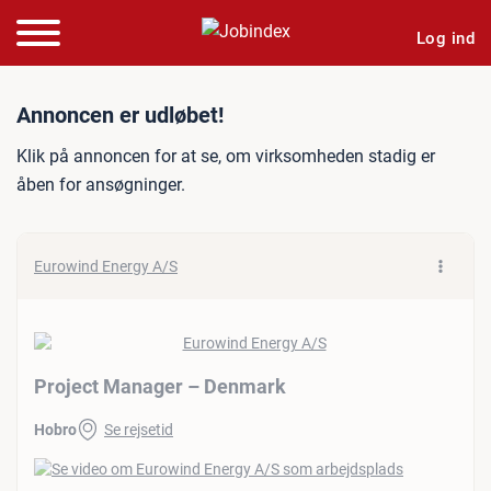
Log ind
Jobannonce: Project Mana
Annoncen er udløbet!
Klik på annoncen for at se, om virksomheden stadig er
åben for ansøgninger.
Eurowind Energy A/S
Project Manager – Denmark
Hobro
Se rejsetid