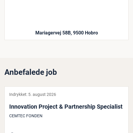
Mariagervej 58B, 9500 Hobro
Anbefalede job
Indrykket:
5. august 2026
In­nova­tion Project & Part­ners­hip Spe­ci­a­list
CEMTEC FONDEN