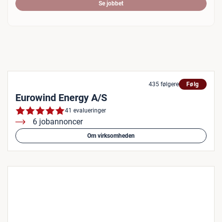
Se jobbet
435 følgere
Følg
Eurowind Energy A/S
41 evalueringer
6 jobannoncer
Om virksomheden