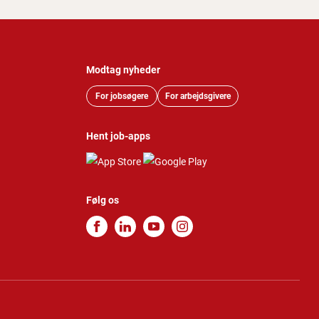
Modtag nyheder
For jobsøgere
For arbejdsgivere
Hent job-apps
Følg os