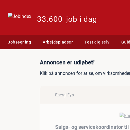
33.600
job i dag
Jobsøgning
Arbejdspladser
Test dig selv
Gui
Jobannonce: Salgs- og se
Annoncen er udløbet!
Klik på annoncen for at se, om virksomheden
Energi Fyn
Salgs- og servicekoordinator t