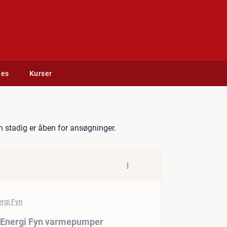
des
Kurser
rvicekoordinator til Energi
 stadig er åben for ansøgninger.
il Energi Fyn varmepumper