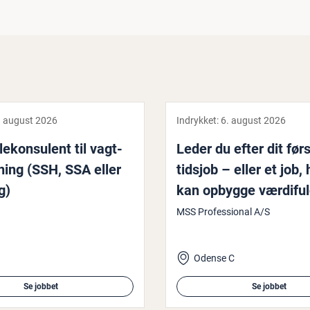
. august 2026
Indrykket:
6. august 2026
le­kon­su­lent til vagt­
Leder du efter dit førs
­ning (SSH, SSA eller
tidsjob – eller et job,
g)
kan opbygge værdifu
erfaring inden for IT 
MSS Professional A/S
de­ser­vi­ce? Så er de
dig, vi leder efter
Odense C
Se jobbet
Se jobbet