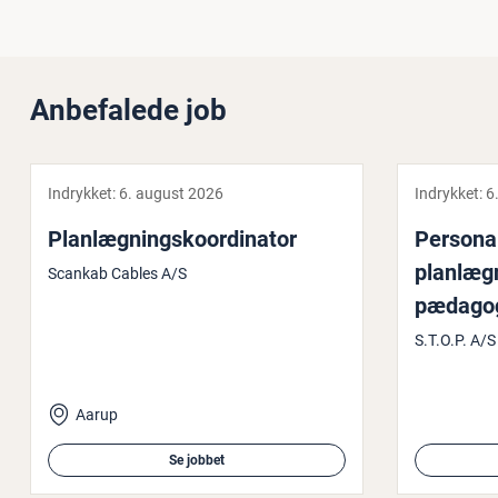
Anbefalede job
Indrykket:
6. august 2026
Indrykket:
6
Plan­læg­nings­ko­or­di­na­tor
Per­so­na­
plan­læg
Scankab Cables A/S
pædago
S.T.O.P. A/S
Aarup
Se jobbet