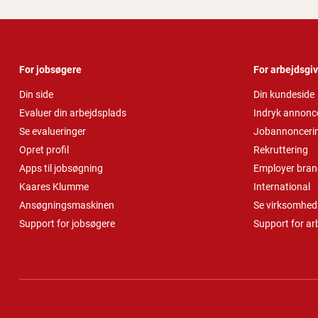
For jobsøgere
For arbejdsgi
Din side
Din kundeside
Evaluer din arbejdsplads
Indryk annonc
Se evalueringer
Jobannonceri
Opret profil
Rekruttering
Apps til jobsøgning
Employer bran
Kaares Klumme
International
Ansøgningsmaskinen
Se virksomheds
Support for jobsøgere
Support for ar