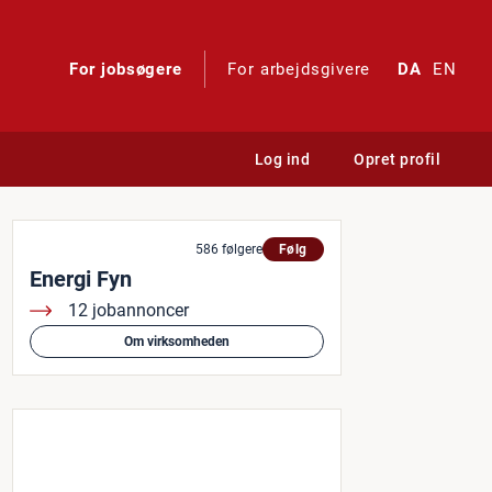
For jobsøgere
For arbejdsgivere
DA
EN
Log ind
Opret profil
 Fyn varmepumper
586 følgere
Følg
Energi Fyn
12 jobannoncer
Om virksomheden