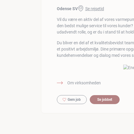
Odense SV
Se rejsetid
Vil du være en aktiv del af vores varmepum
den bedst mulige service til vores kunder?
udadvendt rolle, og er du i stand til at hol
Du bliver en del af et kvalitetsbevidst t
et positivt arbejdsmiljø. Dine primære opg
kundehenvendelser og dialog med vores s
Om virksomheden
Gem job
Se jobbet