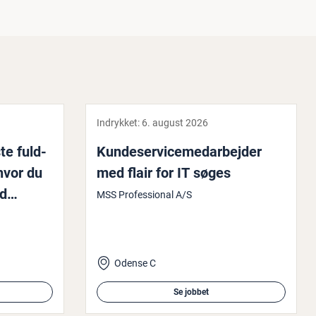
Indrykket:
6. august 2026
te fuld­
Kun­de­ser­vi­ce­me­d­ar­bej­der
 hvor du
med flair for IT søges
ld
MSS Professional A/S
og kun­
t måske
Odense C
Se jobbet