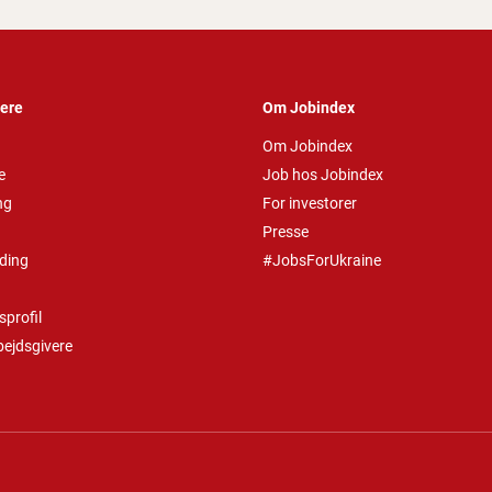
vere
Om Jobindex
Om Jobindex
e
Job hos Jobindex
ng
For investorer
Presse
ding
#JobsForUkraine
profil
bejdsgivere