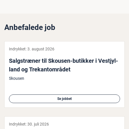
Anbefalede job
Indrykket:
3. august 2026
Salgstræ­ner til Skousen-butikker i Ve­stjyl­
land og Tre­kan­t­om­rå­det
Skousen
Se jobbet
Indrykket:
30. juli 2026