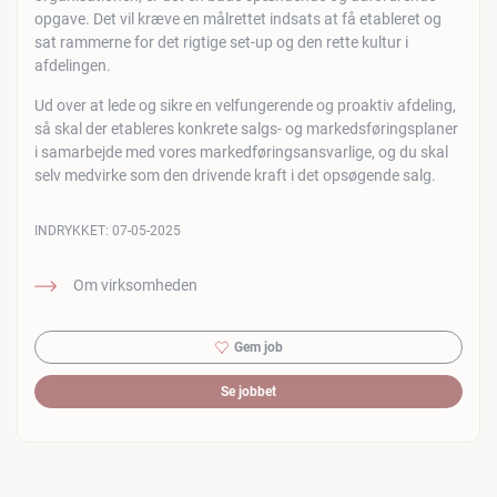
opgave. Det vil kræve en målrettet indsats at få etableret og
sat rammerne for det rigtige set-up og den rette kultur i
afdelingen.
Ud over at lede og sikre en velfungerende og proaktiv afdeling,
så skal der etableres konkrete salgs- og markedsføringsplaner
i samarbejde med vores markedføringsansvarlige, og du skal
selv medvirke som den drivende kraft i det opsøgende salg.
INDRYKKET:
07-05-2025
Om virksomheden
Gem job
Se jobbet