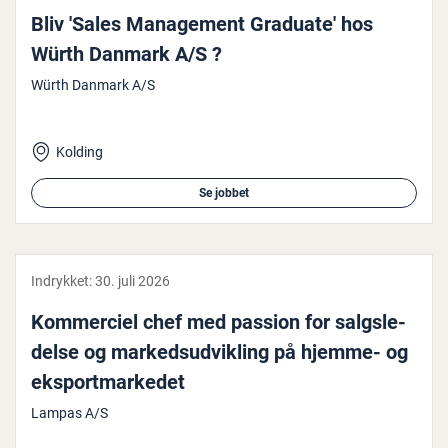
Bliv 'Sales Ma­na­ge­ment Graduate' hos
Würth Danmark A/S ?
Würth Danmark A/S
Kolding
Se jobbet
Indrykket:
30. juli 2026
Kom­merci­el chef med passion for salgs­le­
del­se og mar­keds­ud­vik­ling på hjemme- og
eks­port­mar­ke­det
Lampas A/S