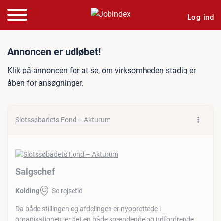
Log ind
Jobannonce: Salgschef
Annoncen er udløbet!
Klik på annoncen for at se, om virksomheden stadig er
åben for ansøgninger.
Slotssøbadets Fond – Akturum
Salgschef
Kolding
Se rejsetid
Da både stillingen og afdelingen er nyoprettede i
organisationen, er det en både spændende og udfordrende