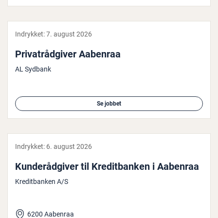
Indrykket:
7. august 2026
Pri­va­t­rå­d­gi­ver Aabenraa
AL Sydbank
Se jobbet
Indrykket:
6. august 2026
Kun­de­rå­d­gi­ver til Kre­dit­ban­ken i Aabenraa
Kreditbanken A/S
6200 Aabenraa