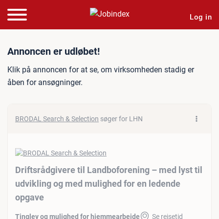
Log in
Jobannonce: Driftsrådgiver
Annoncen er udløbet!
Klik på annoncen for at se, om virksomheden stadig er
åben for ansøgninger.
BRODAL Search & Selection
søger for LHN
Driftsrådgivere til Landboforening – med lyst til
udvikling og med mulighed for en ledende
opgave
Tinglev og mulighed for hjemmearbejde
Se rejsetid