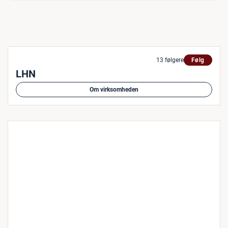
13 følgere
Følg
LHN
Om virksomheden