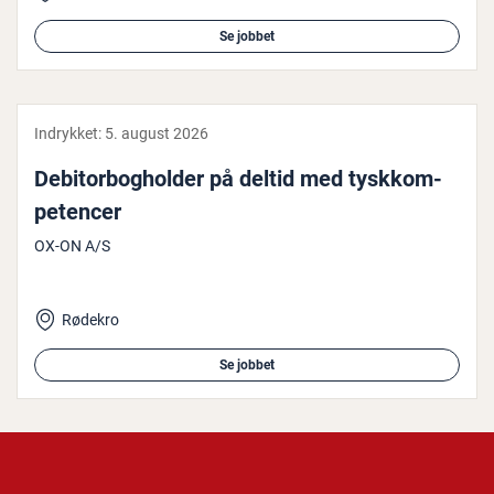
Se jobbet
Indrykket:
5. august 2026
De­bi­tor­bog­hol­der på deltid med tysk­kom­
pe­ten­cer
OX-ON A/S
Rødekro
Se jobbet