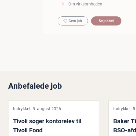
Om virksomheden
Gem job
Se jobbet
Anbefalede job
Indrykket:
5. august 2026
Indrykket:
5
Tivoli søger kon­to­re­lev til
Baker Til
Tivoli Food
BSO-afde