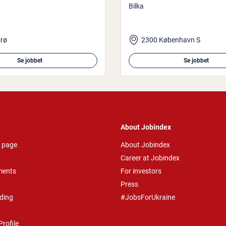
Bilka
rø
2300 København S
Se jobbet
Se jobbet
About Jobindex
 page
About Jobindex
Career at Jobindex
ments
For investors
Press
ding
#JobsForUkraine
rofile