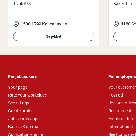
Tivoli A/S
Baker Tilly
1500-1799 København V
4180 So
Se jobbet
For jobseekers
For employers
Your page
Your customer
Rate your workplace
Post ad
See ratings
Job advertise
Create profile
Recruitment
Job search apps
Employer bran
Kaares Klumme
International
Application engine
See Company P