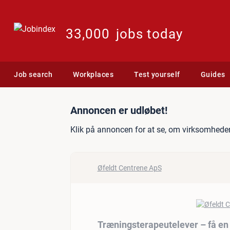
33,000
jobs today
Job search
Workplaces
Test yourself
Guides
Jobannonce: Træningstera
Annoncen er udløbet!
Klik på annoncen for at se, om virksomheden
Øfeldt Centrene ApS
Træningsterapeutelever – få en