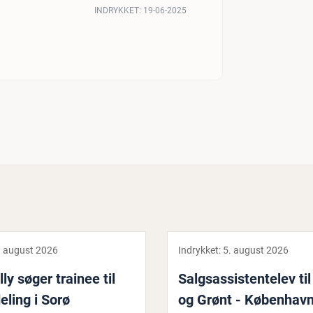
INDRYKKET:
19-06-2025
. august 2026
Indrykket:
5. august 2026
ly søger trainee til
Salgs­as­si­sten­te­lev ti
ling i Sorø
og Grønt - København