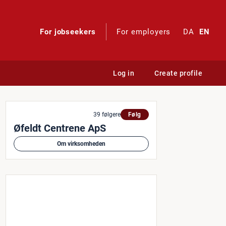
For jobseekers
For employers
DA
EN
Log in
Create profile
studdannelse med elevløn
39 følgere
Følg
Øfeldt Centrene ApS
Om virksomheden