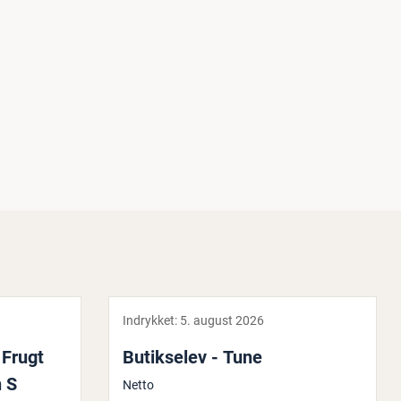
Indrykket:
5. august 2026
l Frugt
Bu­tik­se­lev - Tune
 S
Netto