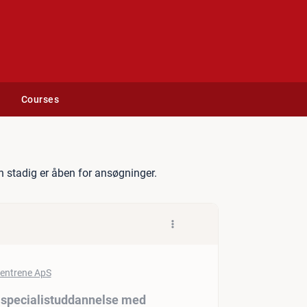
Courses
peutelever – få en speciali
 stadig er åben for ansøgninger.
 specialistuddannelse med