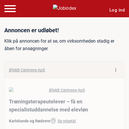
Log ind
Jobannonce: Træningsterap
Annoncen er udløbet!
Klik på annoncen for at se, om virksomheden stadig er
åben for ansøgninger.
Øfeldt Centrene ApS
Træningsterapeutelever – få en
specialistuddannelse med elevløn
Karlslunde og Rødovre
Se rejsetid