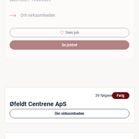
INDRYKKET:
19-06-2025
Om virksomheden
Gem job
Se jobbet
39 følgere
Følg
Øfeldt Centrene ApS
Om virksomheden