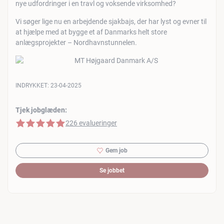
nye udfordringer i en travl og voksende virksomhed?
Vi søger lige nu en arbejdende sjakbajs, der har lyst og evner til
at hjælpe med at bygge et af Danmarks helt store
anlægsprojekter – Nordhavnstunnelen.
INDRYKKET:
23-04-2025
Tjek jobglæden:
5 af 5 stjerner
226 evalueringer
Gem job
Se jobbet