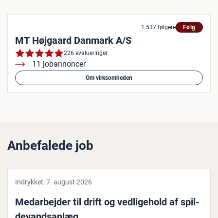
1.537 følgere
Følg
MT Højgaard Danmark A/S
226 evalueringer
11 jobannoncer
Om virksomheden
Anbefalede job
Indrykket:
7. august 2026
Me­d­ar­bej­der til drift og ved­li­ge­hold af spil­
de­vands­an­læg