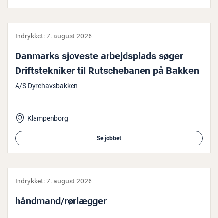
Indrykket:
7. august 2026
Danmarks sjoveste ar­bejds­plads søger
Drift­s­tek­ni­ker til Rut­sche­ba­nen på Bakken
A/S Dyrehavsbakken
Klampenborg
Se jobbet
Indrykket:
7. august 2026
håndmand/rørlægger