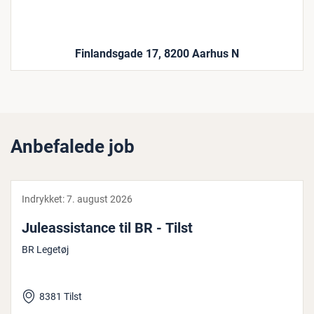
Finlandsgade 17, 8200 Aarhus N
Anbefalede job
Indrykket:
7. august 2026
Ju­leas­si­stan­ce til BR - Tilst
BR Legetøj
8381 Tilst