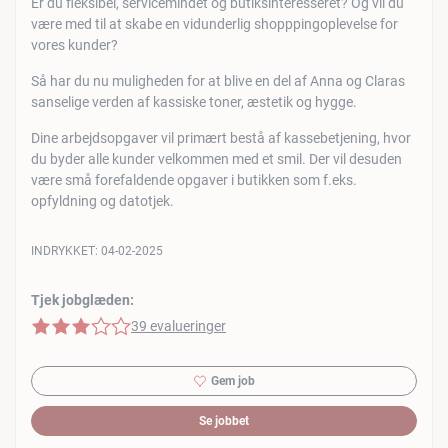
Er du fleksibel, servicemindet og butiksinteresseret? Og vil du
være med til at skabe en vidunderlig shopppingoplevelse for
vores kunder?
Så har du nu muligheden for at blive en del af Anna og Claras
sanselige verden af kassiske toner, æstetik og hygge.
Dine arbejdsopgaver vil primært bestå af kassebetjening, hvor
du byder alle kunder velkommen med et smil. Der vil desuden
være små forefaldende opgaver i butikken som f.eks.
opfyldning og datotjek.
INDRYKKET:
04-02-2025
Tjek jobglæden:
3 af 5 stjerner
39 evalueringer
Gem job
Se jobbet