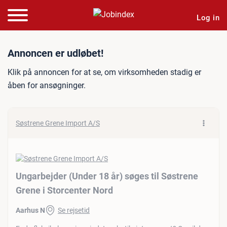
Log in
Jobannonce: Ungarbejder (U
Annoncen er udløbet!
Klik på annoncen for at se, om virksomheden stadig er
åben for ansøgninger.
Søstrene Grene Import A/S
Ungarbejder (Under 18 år) søges til Søstrene
Grene i Storcenter Nord
Aarhus N
Se rejsetid