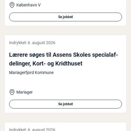
København V
Se jobbet
Indrykket:
6. august 2026
Lærere søges til Assens Skoles spe­ci­a­laf­
de­lin­ger, Kort- og Kridt­hu­set
Mariagerfjord Kommune
Mariager
Se jobbet
Indrykket:
6. august 2026