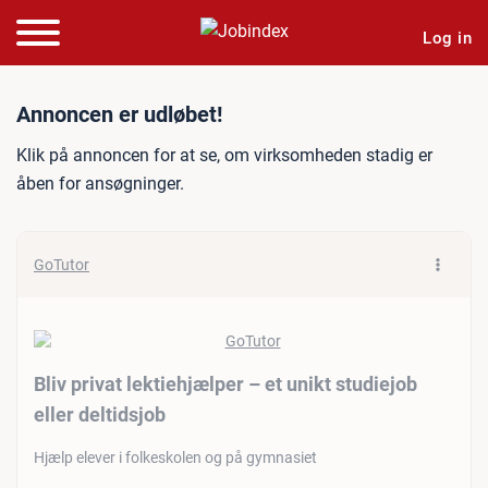
Log in
Jobannonce: Bliv privat lek
Annoncen er udløbet!
Klik på annoncen for at se, om virksomheden stadig er
åben for ansøgninger.
GoTutor
Bliv privat lektiehjælper – et unikt studiejob
eller deltidsjob
Hjælp elever i folkeskolen og på gymnasiet