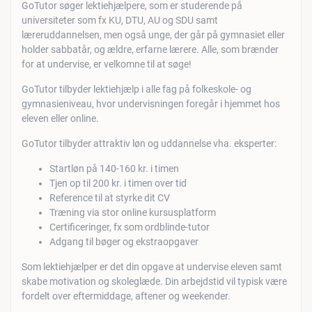
GoTutor søger lektiehjælpere, som er studerende på
universiteter som fx KU, DTU, AU og SDU samt
læreruddannelsen, men også unge, der går på gymnasiet eller
holder sabbatår, og ældre, erfarne lærere. Alle, som brænder
for at undervise, er velkomne til at søge!
GoTutor tilbyder lektiehjælp i alle fag på folkeskole- og
gymnasieniveau, hvor undervisningen foregår i hjemmet hos
eleven eller online.
GoTutor tilbyder attraktiv løn og uddannelse vha. eksperter:
Startløn på 140-160 kr. i timen
Tjen op til 200 kr. i timen over tid
Reference til at styrke dit CV
Træning via stor online kursusplatform
Certificeringer, fx som ordblinde-tutor
Adgang til bøger og ekstraopgaver
Som lektiehjælper er det din opgave at undervise eleven samt
skabe motivation og skoleglæde. Din arbejdstid vil typisk være
fordelt over eftermiddage, aftener og weekender.