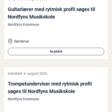
Gu­i­tar­læ­rer med rytmisk profil søges til
Nordfyns Mu­siks­ko­le
Nordfyns Kommune
Søndersø
Se jobbet
Indrykket:
6. august 2026
Trom­pe­tun­der­vi­ser med rytmisk profil
søges til Nordfyns Mu­siks­ko­le
Nordfyns Kommune