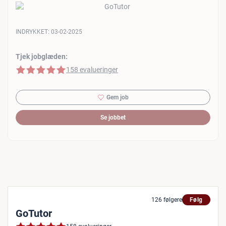
INDRYKKET:
03-02-2025
Tjek jobglæden:
5 af 5 stjerner
158 evalueringer
Gem job
Se jobbet
126 følgere
Følg
GoTutor