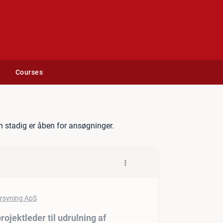
Courses
kundeorienteret projektlede
 stadig er åben for ansøgninger.
ojektleder til udrulning af