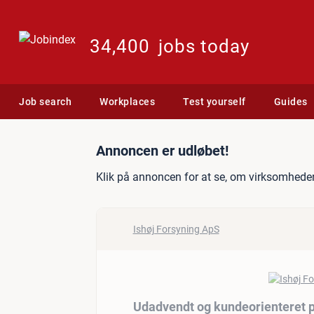
34,400
jobs today
Job search
Workplaces
Test yourself
Guides
Jobannonce: Udadvendt og 
Annoncen er udløbet!
Klik på annoncen for at se, om virksomheden
Ishøj Forsyning ApS
Udadvendt og kundeorienteret pr