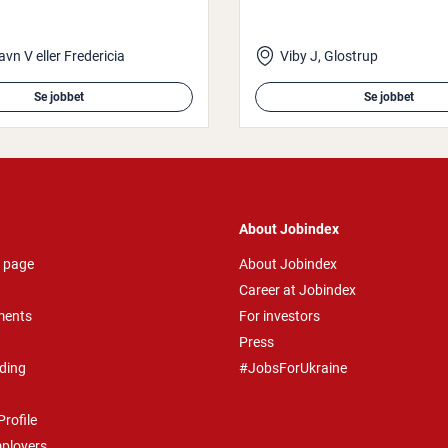
n V eller Fredericia
Viby J, Glostrup
Se jobbet
Se jobbet
About Jobindex
 page
About Jobindex
Career at Jobindex
ments
For investors
Press
ding
#JobsForUkraine
rofile
mployers