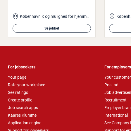
København K og mulighed for hjemmearbejde
Københav
Se jobbet
For jobseekers
For employers
Your page
Your customer
Rate your workplace
Post ad
See ratings
Job advertise
Create profile
Recruitment
Job search apps
Employer bran
Kaares Klumme
International
Application engine
See Company P
Support for jobseekers
Support for e