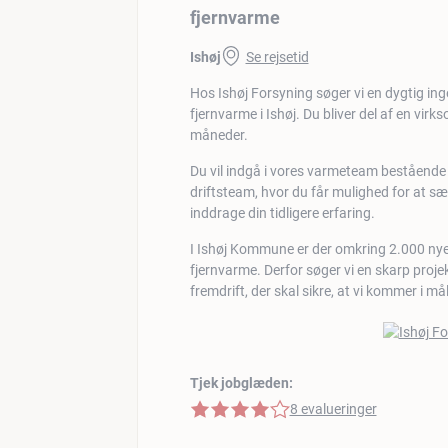
fjernvarme
Ishøj
Se rejsetid
Hos Ishøj Forsyning søger vi en dygtig inge
fjernvarme i Ishøj. Du bliver del af en vi
måneder.
Du vil indgå i vores varmeteam bestående 
driftsteam, hvor du får mulighed for at s
inddrage din tidligere erfaring.
I Ishøj Kommune er der omkring 2.000 nye 
fjernvarme. Derfor søger vi en skarp projek
fremdrift, der skal sikre, at vi kommer i m
Tjek jobglæden:
4 af 5 stjerner
8 evalueringer