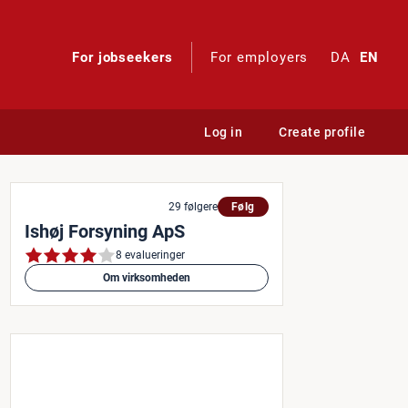
For jobseekers
For employers
DA
EN
Log in
Create profile
r til udrulning af fjernvarm
29 følgere
Følg
Ishøj Forsyning ApS
8 evalueringer
Om virksomheden