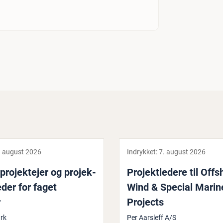
. august 2026
Indrykket:
7. august 2026
ro­jek­te­jer og pro­jek­
Pro­jekt­le­de­re til Off
le­der for faget
Wind & Special Marin
r
Projects
rk
Per Aarsleff A/S