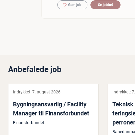
Gem job
Se jobbet
Anbefalede job
Indrykket:
7. august 2026
Indrykket:
7
Byg­nings­ansvar­lig / Facility
Teknisk p
Manager til Fi­nans­for­bun­det
te­rings­
perrone
Finansforbundet
Banedanma