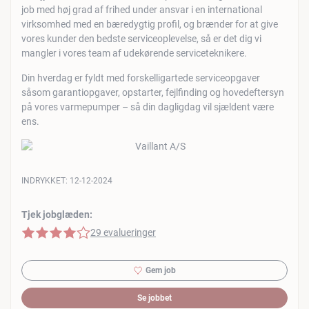
job med høj grad af frihed under ansvar i en international
virksomhed med en bæredygtig profil, og brænder for at give
vores kunder den bedste serviceoplevelse, så er det dig vi
mangler i vores team af udekørende serviceteknikere.
Din hverdag er fyldt med forskelligartede serviceopgaver
såsom garantiopgaver, opstarter, fejlfinding og hovedeftersyn
på vores varmepumper – så din dagligdag vil sjældent være
ens.
INDRYKKET:
12-12-2024
Tjek jobglæden:
4 af 5 stjerner
29 evalueringer
Gem job
Se jobbet