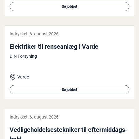
Se jobbet
Indrykket:
6. august 2026
Elek­tri­ker til ren­se­an­læg i Varde
DIN Forsyning
Varde
Se jobbet
Indrykket:
6. august 2026
Ved­li­ge­hol­del­ses­tek­ni­ker til ef­ter­mid­dags­