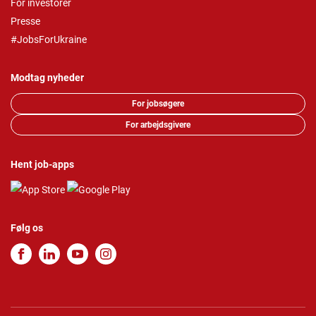
For investorer
Presse
#JobsForUkraine
Modtag nyheder
For jobsøgere
For arbejdsgivere
Hent job-apps
Følg os