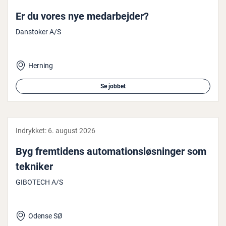
Er du vores nye me­d­ar­bej­der?
Danstoker A/S
Herning
Se jobbet
Indrykket:
6. august 2026
Byg frem­ti­dens au­to­ma­tions­løs­nin­ger som
tekniker
GIBOTECH A/S
Odense SØ