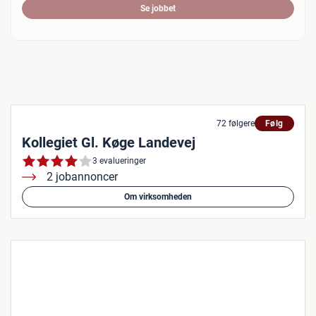
Se jobbet
72 følgere
Følg
Kollegiet Gl. Køge Landevej
3 evalueringer
2 jobannoncer
Om virksomheden