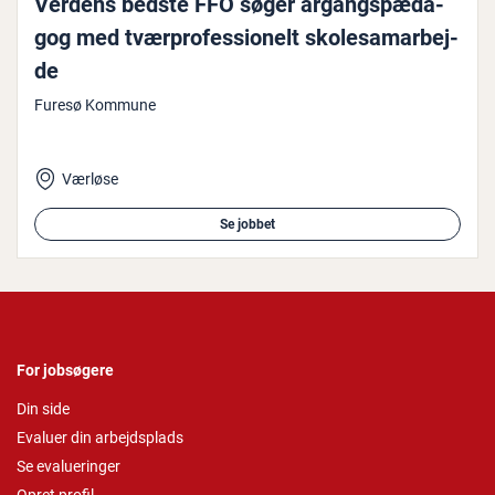
Verdens bedste FFO søger år­gangs­pæ­da­
gog med tvær­pro­fes­sio­nelt sko­le­sam­ar­bej­
de
Furesø Kommune
Værløse
Se jobbet
For jobsøgere
Din side
Evaluer din arbejdsplads
Se evalueringer