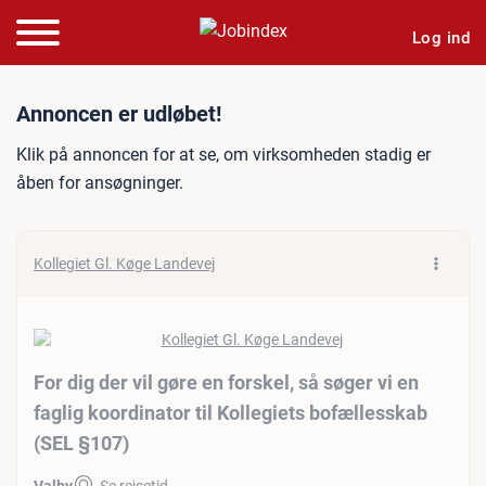
Log ind
Jobannonce: For dig der vil
Annoncen er udløbet!
Klik på annoncen for at se, om virksomheden stadig er
åben for ansøgninger.
Kollegiet Gl. Køge Landevej
For dig der vil gøre en forskel, så søger vi en
faglig koordinator til Kollegiets bofællesskab
(SEL §107)