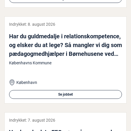
Indrykket:
8. august 2026
Har du guld­me­dal­je i re­la­tions­kom­pe­ten­ce,
og elsker du at lege? Så mangler vi dig som
pæ­da­gog­med­hjæl­per i Bør­ne­hu­se­ne ved
Skoven
Københavns Kommune
København
Se jobbet
Indrykket:
7. august 2026