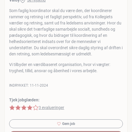
Valby
Se rejsetid
Som faglig koordinator skal du være den, der koordinerer
rammer og retning i et fagligt perspektiv, ud fra Kollegiets
værdier og retning, samt ud fra ledelsens anvisninger. Hvor du
skal sikre det tværfaglige samarbejde socialt, sundheds og
pædagogisk, og hvor du bidrager til koordinering af en
helhedsorienteret indsats over for de mennesker vi
understøtter. Du skal overordnet sikre daglig styring af driften i
den retning, som ledelsesmæssigt er udmeldt.
Vi tilbyder en værdibaseret organisation, hvor vi vægter:
tryghed, tillid, ansvar og åbenhed i vores arbejde.
INDRYKKET:
11-11-2024
Tjek jobglæden:
4 af 5 stjerner
3 evalueringer
Gem job