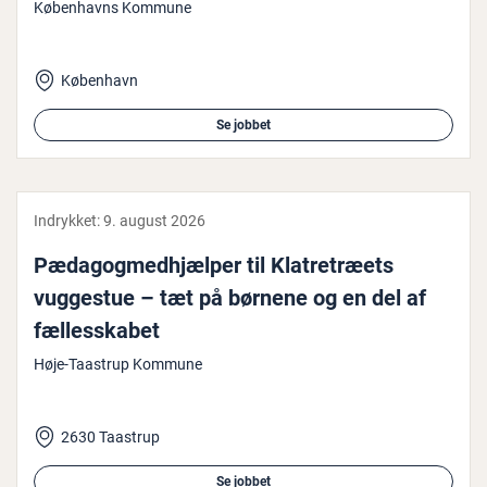
Københavns Kommune
København
Se jobbet
Indrykket:
9. august 2026
Pæ­da­gog­med­hjæl­per til Kla­tre­træ­ets
vuggestue – tæt på børnene og en del af
fæl­les­ska­bet
Høje-Taastrup Kommune
2630 Taastrup
Se jobbet