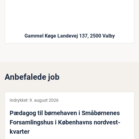
Gammel Køge Landevej 137, 2500 Valby
Anbefalede job
Indrykket:
9. august 2026
Pædagog til bør­ne­ha­ven i Småbør­ne­nes
For­sam­lings­hus i Kø­ben­havns nord­ve­st­
kvar­ter