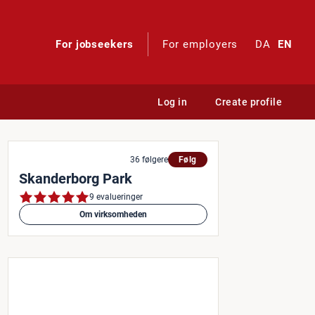
For jobseekers
For employers
DA
EN
Log in
Create profile
36 følgere
Følg
Skanderborg Park
9 evalueringer
Om virksomheden