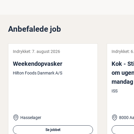
Anbefalede job
Indrykket:
7. august 2026
Indrykket:
6
We­e­kendop­va­sker
Kok - Sti
om ugen 
Hilton Foods Danmark A/S
mandag t
ISS
Hasselager
8000 Aa
Se jobbet