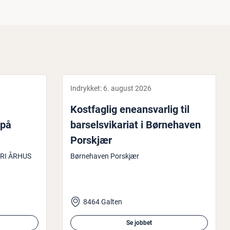
Indrykket:
6. august 2026
Kost­fag­lig ene­ansvar­lig til
 på
bar­selsvi­ka­ri­at i Bør­ne­ha­ven
Porskjær
RI ÅRHUS
Børnehaven Porskjær
8464 Galten
Se jobbet