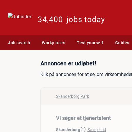
34,400
jobs today
Job search
Workplaces
Test yourself
Guides
Jobannonce: Vi søger et t
Annoncen er udløbet!
Klik på annoncen for at se, om virksomheden
Skanderborg Park
Vi søger et tjenertalent
Skanderborg
Se rejsetid