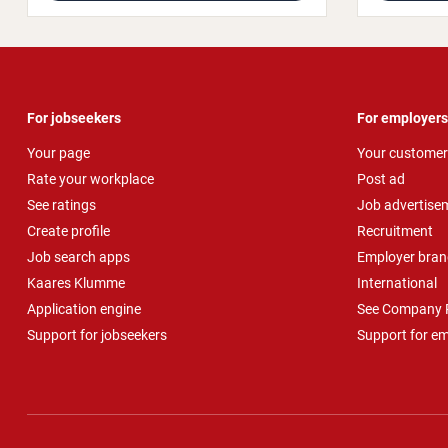
For jobseekers
For employers
Your page
Your customer
Rate your workplace
Post ad
See ratings
Job advertise
Create profile
Recruitment
Job search apps
Employer bran
Kaares Klumme
International
Application engine
See Company P
Support for jobseekers
Support for e