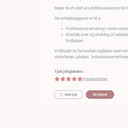
Søger du et sted at udvikle passionen for t
Din arbejdsopgaver er bl.a.
Professionel servering i vores rest
Overblik over og afvikling af selskabe
bryllupper
Vi tilbyder en fantastisk vagtplan med min
vinterferien, påsken, ‘industrisommerferien
Tjek jobglæden:
5 af 5 stjerner
9 evalueringer
Gem job
Se jobbet