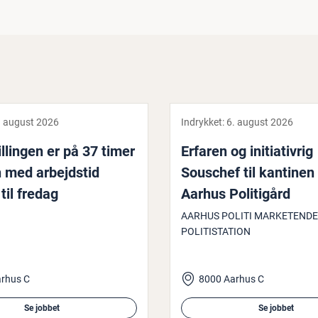
. august 2026
Indrykket:
6. august 2026
l­lin­gen er på 37 timer
Erfaren og ini­ti­a­tivrig
med ar­bejds­tid
Souschef til kantinen
il fredag
Aarhus Po­li­ti­gård
AARHUS POLITI MARKETENDE
POLITISTATION
rhus C
8000 Aarhus C
Se jobbet
Se jobbet