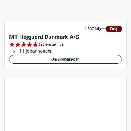
1.537 følgere
Følg
MT Højgaard Danmark A/S
226 evalueringer
11 jobannoncer
Om virksomheden