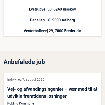
Lystrupvej 50, 8240 Risskov
Danalien 1G, 9000 Aalborg
Vesterballevej 29, 7000 Fredericia
Anbefalede job
Indrykket:
7. august 2026
Vej- og af­van­dings­in­ge­ni­ør – vær med til at
udvikle frem­ti­dens løsninger
Kolding Kommune