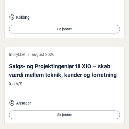
Kolding
Se jobbet
Indrykket:
7. august 2026
Salgs- og Pro­jek­tin­ge­ni­ør til XIO – skab
værdi mellem teknik, kunder og for­ret­ning
Xio A/S
Ansager
Se jobbet