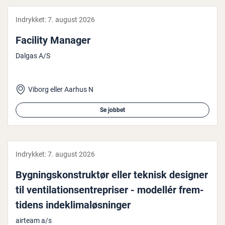
Indrykket:
7. august 2026
Facility Manager
Dalgas A/S
Viborg eller Aarhus N
Se jobbet
Indrykket:
7. august 2026
Byg­nings­kon­struk­tør eller teknisk designer
til ven­ti­la­tions­en­tre­pri­ser - modellér frem­
ti­dens in­de­kli­ma­løs­nin­ger
airteam a/s