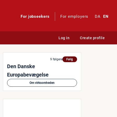
For jobseekers
For employers
DA
EN
Log in
Create profile
9 følgere
Følg
Den Danske
Europabevægelse
Om virksomheden