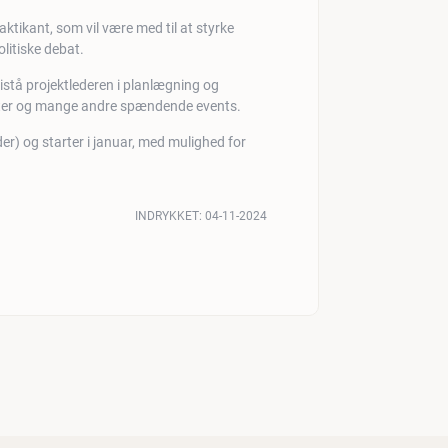
tikant, som vil være med til at styrke
litiske debat.
 bistå projektlederen i planlægning og
atter og mange andre spændende events.
er) og starter i januar, med mulighed for
INDRYKKET:
04-11-2024