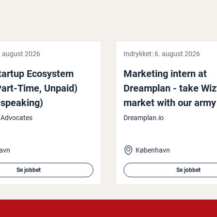
. august 2026
Indrykket:
6. august 2026
tartup Ecosystem
Marketing intern at
Part-Time, Unpaid)
Dreamplan - take Wiz
-speaking)
market with our army 
agents
 Advocates
Dreamplan.io
avn
København
Se jobbet
Se jobbet