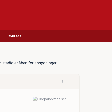
Courses
nt til foråret 2025
 stadig er åben for ansøgninger.