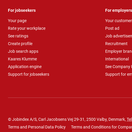
For jobseekers
For employers
Your page
Your customer
Rate your workplace
Post ad
See ratings
Job advertise
Create profile
Recruitment
Job search apps
Employer bran
Kaares Klumme
International
Application engine
See Company P
Support for jobseekers
Support for e
© Jobindex A/S, Carl Jacobsens Vej 29-31, 2500 Valby, Denmark,
Tel
Terms and Personal Data Policy
Terms and Conditions for Compa