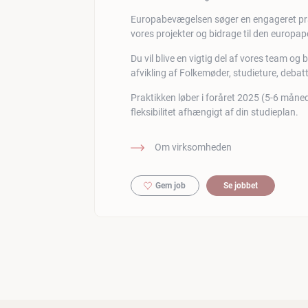
Europabevægelsen søger en engageret prak
vores projekter og bidrage til den europapo
Du vil blive en vigtig del af vores team og
afvikling af Folkemøder, studieture, deb
Praktikken løber i foråret 2025 (5-6 måned
fleksibilitet afhængigt af din studieplan.
Om virksomheden
Gem job
Se jobbet