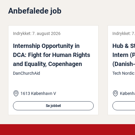
Anbefalede job
Indrykket:
7. august 2026
Indrykket:
7
In­terns­hip Op­portu­ni­ty in
Hub & S
DCA: Fight for Human Rights
Intern (
and Equality, Co­pen­ha­gen
(Danish
DanChurchAid
Tech Nordic
1613 København V
Københ
Se jobbet