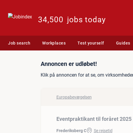
34,500
jobs today
Job search
Workplaces
Test yourself
Guides
Jobannonce: Eventpraktika
Annoncen er udløbet!
Klik på annoncen for at se, om virksomheden
Europabevægelsen
Eventpraktikant til foråret 2025
Frederiksberg C
Se rejsetid