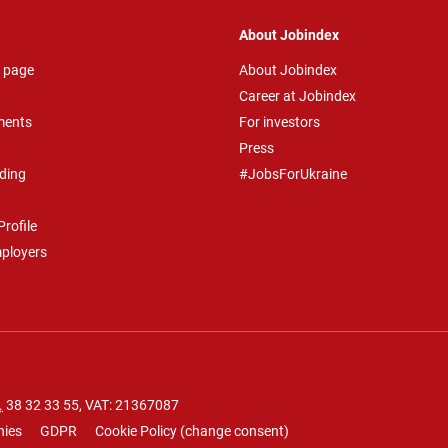
About Jobindex
 page
About Jobindex
Career at Jobindex
ments
For investors
Press
ding
#JobsForUkraine
rofile
mployers
.
38 32 33 55
, VAT: 21367087
nies
GDPR
Cookie Policy
(
change consent
)