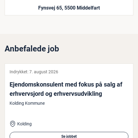
Fynsvej 65, 5500 Middelfart
Anbefalede job
Indrykket:
7. august 2026
Ejen­dom­s­kon­su­lent med fokus på salg af
er­hvervsjord og er­hverv­s­ud­vik­ling
Kolding Kommune
Kolding
Se jobbet