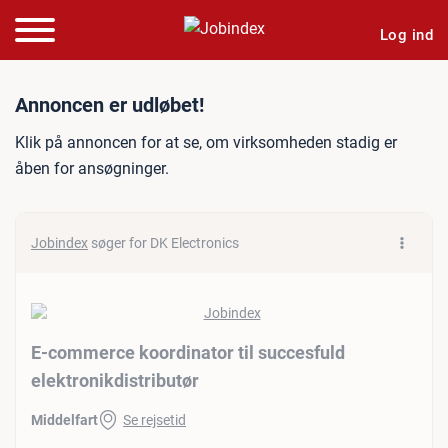
Log ind
Jobannonce: E-commerce koo
Annoncen er udløbet!
Klik på annoncen for at se, om virksomheden stadig er
åben for ansøgninger.
Jobindex
søger for DK Electronics
E-commerce koordinator til succesfuld
elektronikdistributør
Middelfart
Se rejsetid