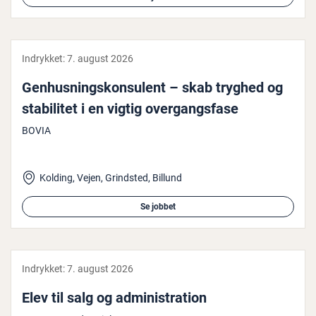
Indrykket:
7. august 2026
Gen­hus­nings­kon­su­lent – skab tryghed og
sta­bi­li­tet i en vigtig over­gangs­fa­se
BOVIA
Kolding, Vejen, Grindsted, Billund
Se jobbet
Indrykket:
7. august 2026
Elev til salg og ad­mi­ni­stra­tion