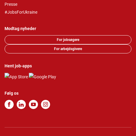
Presse
#JobsForUkraine
Modtag nyheder
For jobsøgere
For arbejdsgivere
Hent job-apps
Følg os