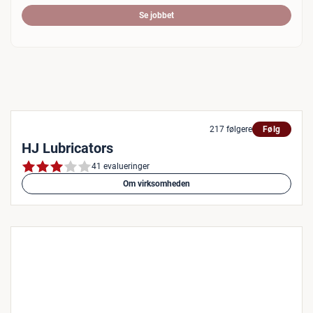
Se jobbet
217 følgere
Følg
HJ Lubricators
41 evalueringer
Om virksomheden