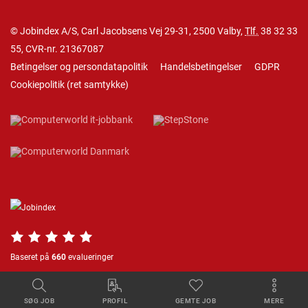
© Jobindex A/S, Carl Jacobsens Vej 29-31, 2500 Valby,
Tlf.
38 32 33
55
, CVR-nr. 21367087
Betingelser og persondatapolitik
Handelsbetingelser
GDPR
Cookiepolitik
(
ret samtykke
)
Baseret på
660
evalueringer
SØG JOB
PROFIL
GEMTE JOB
MERE