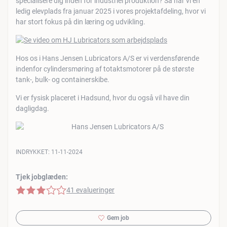
specialisere dig inden for industriel produktion? Så har vi en
ledig elevplads fra januar 2025 i vores projektafdeling, hvor vi
har stort fokus på din læring og udvikling.
Hos os i Hans Jensen Lubricators A/S er vi verdensførende
indenfor cylindersmøring af totaktsmotorer på de største
tank-, bulk- og containerskibe.
Vi er fysisk placeret i Hadsund, hvor du også vil have din
dagligdag.
INDRYKKET:
11-11-2024
Tjek jobglæden:
3 af 5 stjerner
41 evalueringer
Gem job